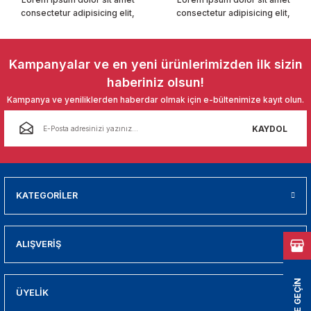
01
consectetur adipisicing elit,
consectetur adipisicing elit,
009
Kampanyalar ve en yeni ürünlerimizden ilk sizin
21
haberiniz olsun!
Kampanya ve yeniliklerden haberdar olmak için e-bültenimize kayıt olun.
2000
KAYDOL
2005
2010
KATEGORİLER
021
ALIŞVERİŞ
DEK PARCA
EDEK PARCA
ÜYELİK