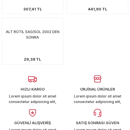
T6-T7 2011-2019
307,41 TL
441,90 TL
 PARCA
ALT ROTIL SAG/SOL 2002 DEN
99
SONRA
LASSİC 1996-2001
29,38 TL
HIZLI KARGO
ORJİNAL ÜRÜNLER
1997-2004
Lorem ipsum dolor sit amet
Lorem ipsum dolor sit amet
consectetur adipisicing elit,
consectetur adipisicing elit,
 2004-2010
A 2010-2021
GÜVENLİ ALIŞVERİŞ
SATIŞ SONRASI GÜVEN
Lorem ipsum dolor sit amet
Lorem ipsum dolor sit amet