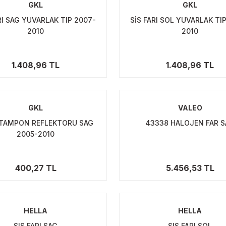
GKL
GKL
RI SAG YUVARLAK TIP 2007-
SİS FARI SOL YUVARLAK TI
2010
2010
1.408,96 TL
1.408,96 TL
GKL
VALEO
 TAMPON REFLEKTORU SAG
43338 HALOJEN FAR 
2005-2010
400,27 TL
5.456,53 TL
HELLA
HELLA
SIS FARI SAG
SIS FARI SOL