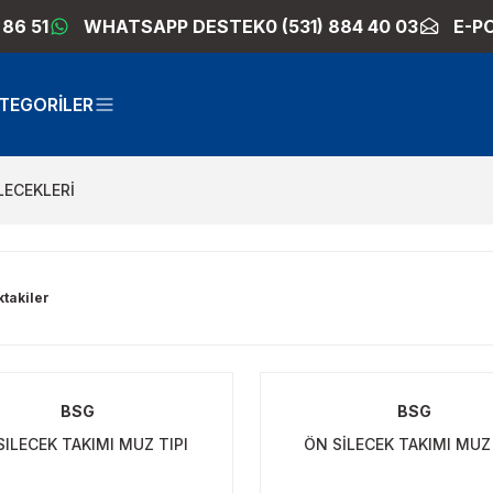
 86 51
WHATSAPP DESTEK
0 (531) 884 40 03
E-P
TEGORİLER
LECEKLERİ
ktakiler
BSG
BSG
SILECEK TAKIMI MUZ TIPI
ÖN SİLECEK TAKIMI MUZ 