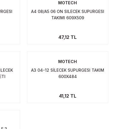
MOTECH
URGESI
A4 08/A5 06 ON SILECEK SUPURGESI
TAKIMI 609X509
47,12 TL
MOTECH
ILECEK
A3 04-12 SİLECEK SUPURGESI TAKIM
ETI
600X484
41,12 TL
LF 3