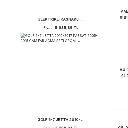
AM
SUP
ELEKTRIKLI KASNAKLI ...
Fiyat :
5.635,85 TL
A4 
SU
GOLF 6-7 JETTA 2010- ...
Fiyat :
2.689,84 TL
G5-P