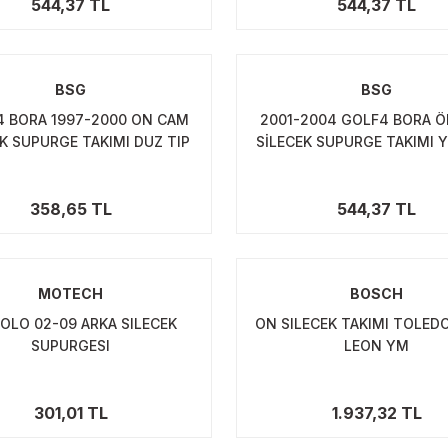
544,37 TL
544,37 TL
BSG
BSG
4 BORA 1997-2000 ON CAM
2001-2004 GOLF4 BORA 
K SUPURGE TAKIMI DUZ TIP
SİLECEK SUPURGE TAKIMI 
TIPI
358,65 TL
544,37 TL
MOTECH
BOSCH
OLO 02-09 ARKA SILECEK
ON SILECEK TAKIMI TOLED
SUPURGESI
LEON YM
301,01 TL
1.937,32 TL