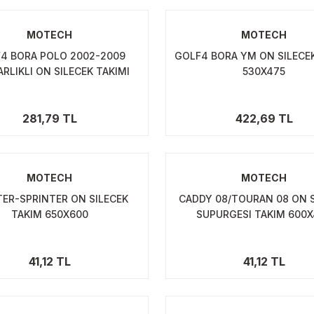
MOTECH
MOTECH
4 BORA POLO 2002-2009
GOLF4 BORA YM ON SILECEK
RLIKLI ON SILECEK TAKIMI
530X475
530X475
281,79 TL
422,69 TL
MOTECH
MOTECH
TER-SPRINTER ON SILECEK
CADDY 08/TOURAN 08 ON 
TAKIM 650X600
SUPURGESI TAKIM 600
41,12 TL
41,12 TL