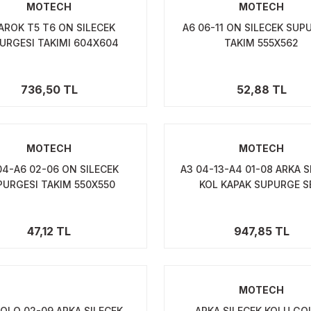
MOTECH
MOTECH
AROK T5 T6 ON SILECEK
A6 06-11 ON SILECEK SUP
URGESI TAKIMI 604X604
TAKIM 555X562
736,50 TL
52,88 TL
MOTECH
MOTECH
04-A6 02-06 ON SILECEK
A3 04-13-A4 01-08 ARKA S
PURGESI TAKIM 550X550
KOL KAPAK SUPURGE S
47,12 TL
947,85 TL
MOTECH
OLO 02-09 ARKA SILECEK
ARKA SILECEK KOLU GO