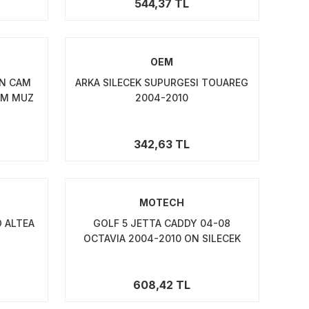
544,37 TL
OEM
ÖN CAM
ARKA SILECEK SUPURGESI TOUAREG
YM MUZ
2004-2010
342,63 TL
MOTECH
O ALTEA
GOLF 5 JETTA CADDY 04-08
OCTAVIA 2004-2010 ON SILECEK
SUPURGE TAKIMI 600X475
608,42 TL