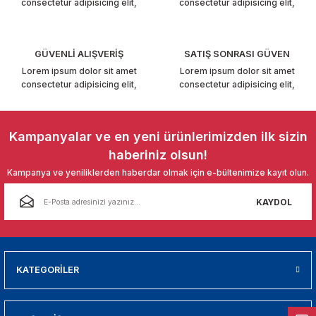
consectetur adipisicing elit,
consectetur adipisicing elit,
T6-T7 2011-2019
 PARCA
GÜVENLİ ALIŞVERİŞ
SATIŞ SONRASI GÜVEN
Lorem ipsum dolor sit amet
Lorem ipsum dolor sit amet
99
consectetur adipisicing elit,
consectetur adipisicing elit,
LASSİC 1996-2001
Kampanyalar ve en yeni ürünlerimizden ilk sizin
haberiniz olsun!
Kampanya ve yeniliklerden haberdar olmak için e-bültenimize kayıt olun.
KAYDOL
1997-2004
 2004-2010
KATEGORİLER
A 2010-2021