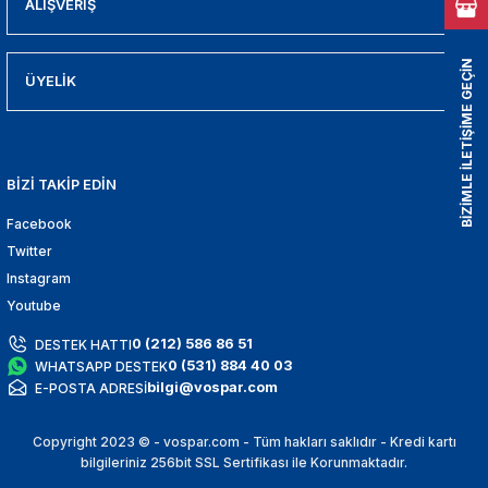
ALIŞVERİŞ
01
009
BİZİMLE İLETİŞİME GEÇİN
ÜYELİK
21
2000
BİZİ TAKİP EDİN
2005
Facebook
Twitter
2010
Instagram
Youtube
021
0 (212) 586 86 51
DESTEK HATTI
0 (531) 884 40 03
WHATSAPP DESTEK
DEK PARCA
bilgi@vospar.com
E-POSTA ADRESİ
EDEK PARCA
Copyright 2023 © - vospar.com - Tüm hakları saklıdır - Kredi kartı
bilgileriniz 256bit SSL Sertifikası ile Korunmaktadır.