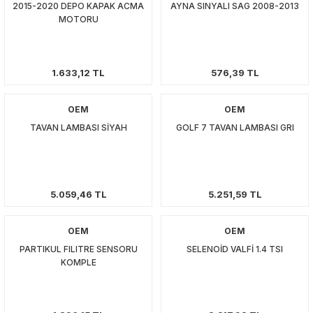
2015-2020 DEPO KAPAK ACMA
AYNA SINYALI SAG 2008-2013
01
MOTORU
009
1.633,12 TL
576,39 TL
21
OEM
OEM
2000
TAVAN LAMBASI SİYAH
GOLF 7 TAVAN LAMBASI GRI
2005
2010
5.059,46 TL
5.251,59 TL
021
OEM
OEM
DEK PARCA
PARTIKUL FILITRE SENSORU
SELENOİD VALFİ 1.4 TSI
KOMPLE
EDEK PARCA