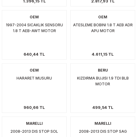
-2019
1.396,15 TL
2.817,93 TL
010
OEM
OEM
1997-2004 SICAKLIK SENSORU
ATESLEME BOBINI 1.8 T AEB ADR
2019
1.8 T AEB-AWT MOTOR
APU MOTOR
640,44 TL
4.611,15 TL
OEM
BERU
HARARET MUSURU
KIZDIRMA BUJISI 1.9 TDI BLB
MOTOR
960,66 TL
499,54 TL
MARELLI
MARELLI
2008-2013 DIS STOP SOL
2008-2013 DIS STOP SAG