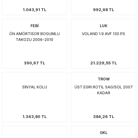
T6-T7 2011-2019
1.043,91 TL
992,68 TL
 PARCA
FEBİ
LUK
ÖN AMÖRTISOR BOGUMLU
VOLAND 1.9 AVF 130 PS
99
TAKOZU 2006-2010
LASSİC 1996-2001
390,67 TL
21.229,55 TL
TROW
SİNYAL KOLU
ÜST EGRI ROTIL SAG/SOL 2007
KADAR
1997-2004
 2004-2010
1.343,80 TL
384,26 TL
A 2010-2021
GKL