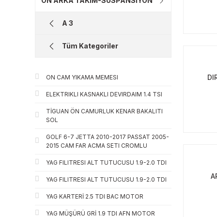
ÖN ARKA TAKIM-SUSPANSİYON
A 3
Tüm Kategoriler
DI
ON CAM YIKAMA MEMESI
ELEKTRIKLI KASNAKLI DEVIRDAIM 1.4 TSI
TİGUAN ÖN CAMURLUK KENAR BAKALITI
SOL
GOLF 6-7 JETTA 2010-2017 PASSAT 2005-
2015 CAM FAR ACMA SETI CROMLU
YAG FILITRESI ALT TUTUCUSU 1.9-2.0 TDI
A
YAG FILITRESI ALT TUTUCUSU 1.9-2.0 TDI
YAG KARTERİ 2.5 TDI BAC MOTOR
YAG MÜŞÜRÜ GRİ 1.9 TDI AFN MOTOR