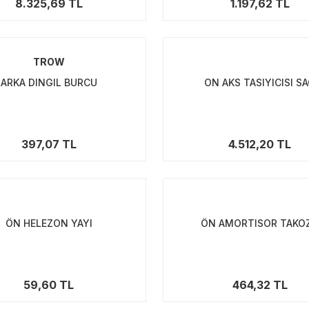
8.325,69 TL
1.197,62 TL
TROW
ARKA DINGIL BURCU
ON AKS TASIYICISI S
397,07 TL
4.512,20 TL
ÖN HELEZON YAYI
ÖN AMORTISOR TAKO
59,60 TL
464,32 TL