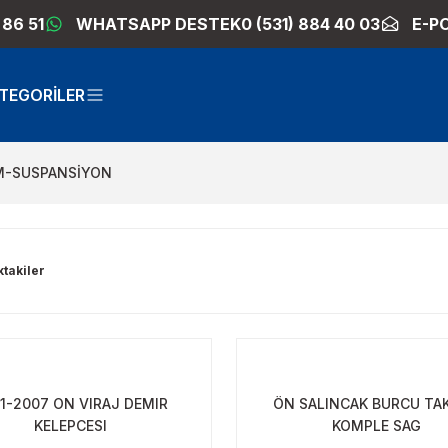
 86 51
WHATSAPP DESTEK
0 (531) 884 40 03
E-P
TEGORİLER
M-SUSPANSİYON
ktakiler
1-2007 ON VIRAJ DEMIR
ÖN SALINCAK BURCU TA
KELEPCESI
KOMPLE SAG