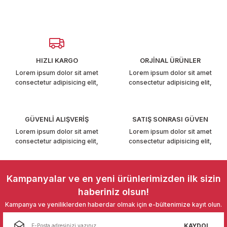
Yorum Yaz
kullanarak tarafımıza iletebilirsiniz.
T6-T7 2011-2019
Görüş ve önerileriniz için teşekkür ederiz.
 PARCA
Ürün resmi kalitesiz, bozuk veya görüntülenemiyor.
Ürün açıklamasında eksik bilgiler bulunuyor.
99
HIZLI KARGO
ORJİNAL ÜRÜNLER
Ürün bilgilerinde hatalar bulunuyor.
Lorem ipsum dolor sit amet
Lorem ipsum dolor sit amet
consectetur adipisicing elit,
consectetur adipisicing elit,
LASSİC 1996-2001
Ürün fiyatı diğer sitelerden daha pahalı.
Bu ürüne benzer farklı alternatifler olmalı.
GÜVENLİ ALIŞVERİŞ
SATIŞ SONRASI GÜVEN
Lorem ipsum dolor sit amet
Lorem ipsum dolor sit amet
consectetur adipisicing elit,
consectetur adipisicing elit,
1997-2004
Gönder
Kampanyalar ve en yeni ürünlerimizden ilk sizin
 2004-2010
haberiniz olsun!
Kampanya ve yeniliklerden haberdar olmak için e-bültenimize kayıt olun.
A 2010-2021
KAYDOL