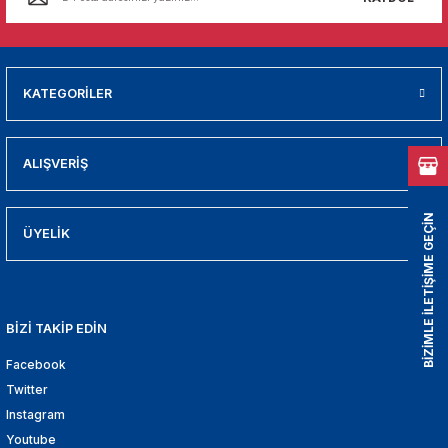
01
009
KATEGORİLER
21
2000
ALIŞVERİŞ
2005
BİZİMLE İLETİŞİME GEÇİN
ÜYELİK
2010
021
BİZİ TAKİP EDİN
DEK PARCA
Facebook
Twitter
EDEK PARCA
Instagram
Youtube