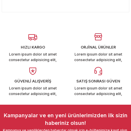
Bu ürünün fiyat bilgisi, resim, ürün açıklamalarında ve diğer
T6-T7 2011-2019
konularda yetersiz gördüğünüz noktaları öneri formunu
Yorum Yaz
kullanarak tarafımıza iletebilirsiniz.
 PARCA
Görüş ve önerileriniz için teşekkür ederiz.
99
Ürün resmi kalitesiz, bozuk veya görüntülenemiyor.
Ürün açıklamasında eksik bilgiler bulunuyor.
HIZLI KARGO
ORJİNAL ÜRÜNLER
LASSİC 1996-2001
Ürün bilgilerinde hatalar bulunuyor.
Lorem ipsum dolor sit amet
Lorem ipsum dolor sit amet
consectetur adipisicing elit,
consectetur adipisicing elit,
Ürün fiyatı diğer sitelerden daha pahalı.
Bu ürüne benzer farklı alternatifler olmalı.
GÜVENLİ ALIŞVERİŞ
SATIŞ SONRASI GÜVEN
Lorem ipsum dolor sit amet
Lorem ipsum dolor sit amet
1997-2004
consectetur adipisicing elit,
consectetur adipisicing elit,
 2004-2010
Gönder
Kampanyalar ve en yeni ürünlerimizden ilk sizin
A 2010-2021
haberiniz olsun!
Kampanya ve yeniliklerden haberdar olmak için e-bültenimize kayıt olun.