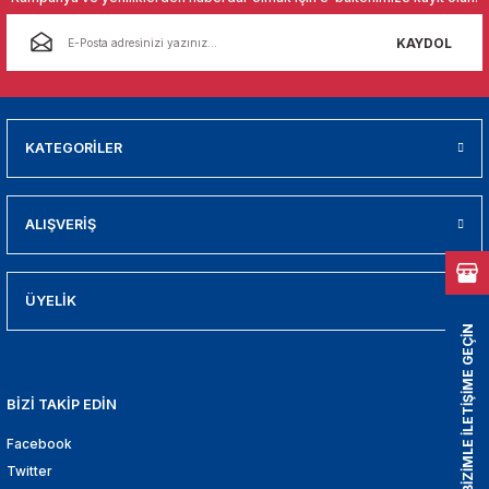
01
KAYDOL
009
21
KATEGORİLER
2000
2005
ALIŞVERİŞ
2010
ÜYELİK
BİZİMLE İLETİŞİME GEÇİN
021
DEK PARCA
BİZİ TAKİP EDİN
EDEK PARCA
Facebook
Twitter