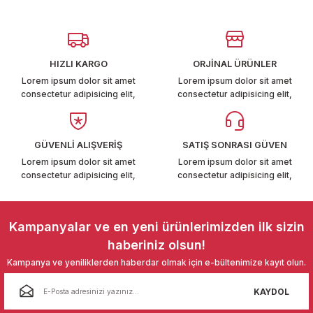
Görüş ve önerileriniz için teşekkür ederiz.
T6-T7 2011-2019
Ürün resmi kalitesiz, bozuk veya görüntülenemiyor.
 PARCA
Ürün açıklamasında eksik bilgiler bulunuyor.
HIZLI KARGO
ORJİNAL ÜRÜNLER
Ürün bilgilerinde hatalar bulunuyor.
99
Lorem ipsum dolor sit amet
Lorem ipsum dolor sit amet
consectetur adipisicing elit,
consectetur adipisicing elit,
Ürün fiyatı diğer sitelerden daha pahalı.
LASSİC 1996-2001
Bu ürüne benzer farklı alternatifler olmalı.
GÜVENLİ ALIŞVERİŞ
SATIŞ SONRASI GÜVEN
Lorem ipsum dolor sit amet
Lorem ipsum dolor sit amet
consectetur adipisicing elit,
consectetur adipisicing elit,
Gönder
1997-2004
Kampanyalar ve en yeni ürünlerimizden ilk sizin
haberiniz olsun!
 2004-2010
Kampanya ve yeniliklerden haberdar olmak için e-bültenimize kayıt olun.
A 2010-2021
KAYDOL