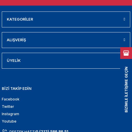
01
009
KATEGORİLER
21
ALIŞVERİŞ
2000
2005
ÜYELİK
BİZİMLE İLETİŞİME GEÇİN
2010
BİZİ TAKİP EDİN
021
Facebook
DEK PARCA
Twitter
Instagram
EDEK PARCA
Youtube
0 (212) 586 86 51
DESTEK HATTI