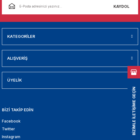
01
KAYDOL
009
21
KATEGORİLER
2000
ALIŞVERİŞ
2005
2010
ÜYELİK
BİZİMLE İLETİŞİME GEÇİN
021
BİZİ TAKİP EDİN
DEK PARCA
Facebook
EDEK PARCA
Twitter
Instagram