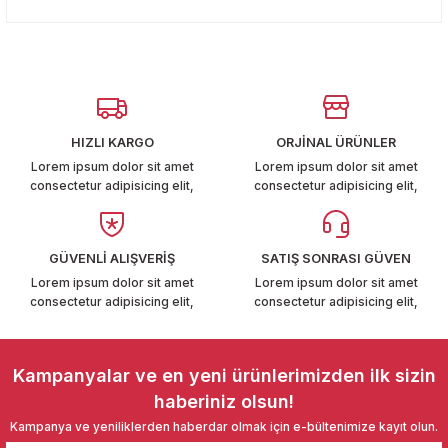
konularda yetersiz gördüğünüz noktaları öneri formunu
T6-T7 2011-2019
Yorum Yaz
kullanarak tarafımıza iletebilirsiniz.
Görüş ve önerileriniz için teşekkür ederiz.
 PARCA
Ürün resmi kalitesiz, bozuk veya görüntülenemiyor.
99
Ürün açıklamasında eksik bilgiler bulunuyor.
HIZLI KARGO
ORJİNAL ÜRÜNLER
Ürün bilgilerinde hatalar bulunuyor.
LASSİC 1996-2001
Lorem ipsum dolor sit amet
Lorem ipsum dolor sit amet
consectetur adipisicing elit,
consectetur adipisicing elit,
Ürün fiyatı diğer sitelerden daha pahalı.
Bu ürüne benzer farklı alternatifler olmalı.
GÜVENLİ ALIŞVERİŞ
SATIŞ SONRASI GÜVEN
Lorem ipsum dolor sit amet
Lorem ipsum dolor sit amet
consectetur adipisicing elit,
consectetur adipisicing elit,
1997-2004
Gönder
 2004-2010
Kampanyalar ve en yeni ürünlerimizden ilk sizin
haberiniz olsun!
A 2010-2021
Kampanya ve yeniliklerden haberdar olmak için e-bültenimize kayıt olun.