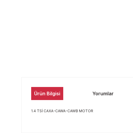
Ürün Bilgisi
Yorumlar
1.4 TSİ CAXA-CAWA-CAWB MOTOR
Bu ürünün fiyat bilgisi, resim, ürün açıklamalarında ve 
Görüş ve önerileriniz için teşekkür ederiz.