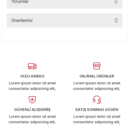
Yorumlar
T6-T7 2011-2019
 PARCA
Önerileriniz
Bu ürüne ilk yorumu siz yapın!
99
Bu ürünün fiyat bilgisi, resim, ürün açıklamalarında ve diğer
konularda yetersiz gördüğünüz noktaları öneri formunu
Yorum Yaz
kullanarak tarafımıza iletebilirsiniz.
LASSİC 1996-2001
Görüş ve önerileriniz için teşekkür ederiz.
Ürün resmi kalitesiz, bozuk veya görüntülenemiyor.
Ürün açıklamasında eksik bilgiler bulunuyor.
HIZLI KARGO
ORJİNAL ÜRÜNLER
Ürün bilgilerinde hatalar bulunuyor.
Lorem ipsum dolor sit amet
Lorem ipsum dolor sit amet
consectetur adipisicing elit,
consectetur adipisicing elit,
1997-2004
Ürün fiyatı diğer sitelerden daha pahalı.
Bu ürüne benzer farklı alternatifler olmalı.
 2004-2010
GÜVENLİ ALIŞVERİŞ
SATIŞ SONRASI GÜVEN
Lorem ipsum dolor sit amet
Lorem ipsum dolor sit amet
A 2010-2021
consectetur adipisicing elit,
consectetur adipisicing elit,