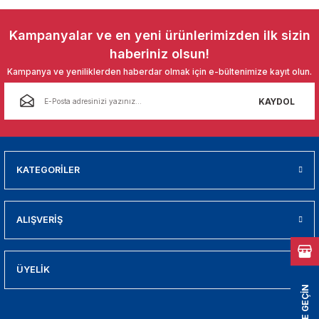
01
Gönder
Kampanyalar ve en yeni ürünlerimizden ilk sizin
009
haberiniz olsun!
Kampanya ve yeniliklerden haberdar olmak için e-bültenimize kayıt olun.
21
KAYDOL
2000
2005
KATEGORİLER
2010
021
ALIŞVERİŞ
DEK PARCA
ÜYELİK
EDEK PARCA