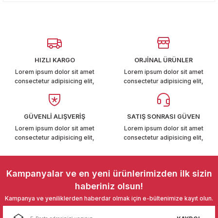
Yorum Yaz
kullanarak tarafımıza iletebilirsiniz.
T6-T7 2011-2019
Görüş ve önerileriniz için teşekkür ederiz.
 PARCA
Ürün resmi kalitesiz, bozuk veya görüntülenemiyor.
Ürün açıklamasında eksik bilgiler bulunuyor.
99
HIZLI KARGO
ORJİNAL ÜRÜNLER
Ürün bilgilerinde hatalar bulunuyor.
Lorem ipsum dolor sit amet
Lorem ipsum dolor sit amet
LASSİC 1996-2001
consectetur adipisicing elit,
consectetur adipisicing elit,
Ürün fiyatı diğer sitelerden daha pahalı.
Bu ürüne benzer farklı alternatifler olmalı.
GÜVENLİ ALIŞVERİŞ
SATIŞ SONRASI GÜVEN
Lorem ipsum dolor sit amet
Lorem ipsum dolor sit amet
consectetur adipisicing elit,
consectetur adipisicing elit,
1997-2004
Gönder
Kampanyalar ve en yeni ürünlerimizden ilk sizin
 2004-2010
haberiniz olsun!
Kampanya ve yeniliklerden haberdar olmak için e-bültenimize kayıt olun.
A 2010-2021