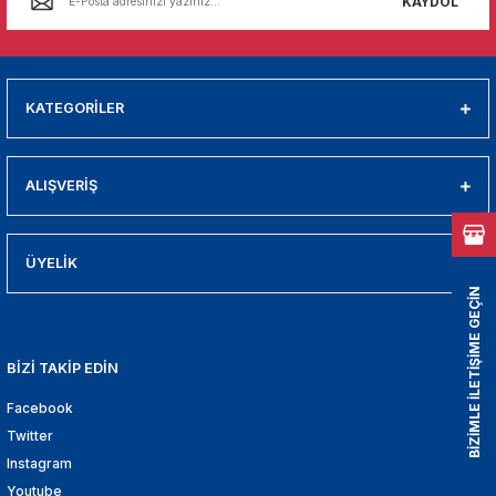
KAYDOL
01
009
KATEGORİLER
21
2000
ALIŞVERİŞ
2005
ÜYELİK
2010
BİZİMLE İLETİŞİME GEÇİN
021
BİZİ TAKİP EDİN
DEK PARCA
Facebook
Twitter
EDEK PARCA
Instagram
Youtube