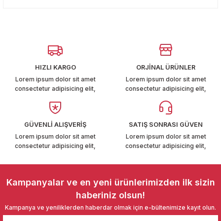
konularda yetersiz gördüğünüz noktaları öneri formunu
T6-T7 2011-2019
Yorum Yaz
kullanarak tarafımıza iletebilirsiniz.
Görüş ve önerileriniz için teşekkür ederiz.
 PARCA
Ürün resmi kalitesiz, bozuk veya görüntülenemiyor.
99
Ürün açıklamasında eksik bilgiler bulunuyor.
HIZLI KARGO
ORJİNAL ÜRÜNLER
Ürün bilgilerinde hatalar bulunuyor.
Lorem ipsum dolor sit amet
Lorem ipsum dolor sit amet
LASSİC 1996-2001
consectetur adipisicing elit,
consectetur adipisicing elit,
Ürün fiyatı diğer sitelerden daha pahalı.
Bu ürüne benzer farklı alternatifler olmalı.
GÜVENLİ ALIŞVERİŞ
SATIŞ SONRASI GÜVEN
Lorem ipsum dolor sit amet
Lorem ipsum dolor sit amet
consectetur adipisicing elit,
consectetur adipisicing elit,
1997-2004
Gönder
 2004-2010
Kampanyalar ve en yeni ürünlerimizden ilk sizin
haberiniz olsun!
A 2010-2021
Kampanya ve yeniliklerden haberdar olmak için e-bültenimize kayıt olun.