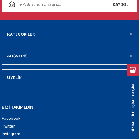
01
KAYDOL
009
21
KATEGORİLER
2000
ALIŞVERİŞ
2005
ÜYELİK
2010
BİZİMLE İLETİŞİME GEÇİN
021
BİZİ TAKİP EDİN
DEK PARCA
Facebook
EDEK PARCA
Twitter
Instagram