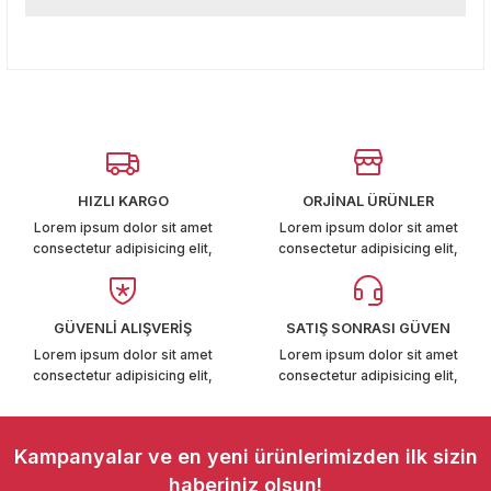
Bu ürüne ilk yorumu siz yapın!
T6-T7 2011-2019
Bu ürünün fiyat bilgisi, resim, ürün açıklamalarında ve diğer
konularda yetersiz gördüğünüz noktaları öneri formunu
Yorum Yaz
 PARCA
kullanarak tarafımıza iletebilirsiniz.
Görüş ve önerileriniz için teşekkür ederiz.
99
Ürün resmi kalitesiz, bozuk veya görüntülenemiyor.
LASSİC 1996-2001
Ürün açıklamasında eksik bilgiler bulunuyor.
HIZLI KARGO
ORJİNAL ÜRÜNLER
Ürün bilgilerinde hatalar bulunuyor.
Lorem ipsum dolor sit amet
Lorem ipsum dolor sit amet
consectetur adipisicing elit,
consectetur adipisicing elit,
Ürün fiyatı diğer sitelerden daha pahalı.
Bu ürüne benzer farklı alternatifler olmalı.
GÜVENLİ ALIŞVERİŞ
SATIŞ SONRASI GÜVEN
1997-2004
Lorem ipsum dolor sit amet
Lorem ipsum dolor sit amet
consectetur adipisicing elit,
consectetur adipisicing elit,
 2004-2010
Gönder
A 2010-2021
Kampanyalar ve en yeni ürünlerimizden ilk sizin
haberiniz olsun!