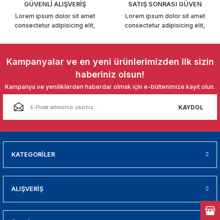
GÜVENLİ ALIŞVERİŞ
SATIŞ SONRASI GÜVEN
01
Lorem ipsum dolor sit amet
Lorem ipsum dolor sit amet
consectetur adipisicing elit,
consectetur adipisicing elit,
009
Gönder
21
Kampanyalar ve en yeni ürünlerimizden ilk sizin
haberiniz olsun!
2000
Kampanya ve yeniliklerden haberdar olmak için e-bültenimize kayıt olun.
2005
KAYDOL
2010
021
KATEGORİLER
DEK PARCA
ALIŞVERİŞ
EDEK PARCA