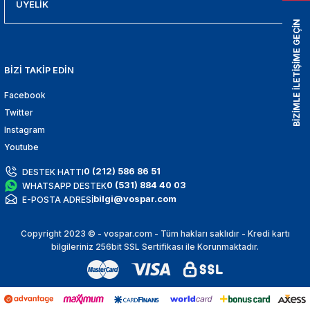
-2019
ÜYELİK
BİZİMLE İLETİŞİME GEÇİN
010
2019
BİZİ TAKİP EDİN
Facebook
Twitter
Instagram
Youtube
0 (212) 586 86 51
DESTEK HATTI
0 (531) 884 40 03
WHATSAPP DESTEK
bilgi@vospar.com
E-POSTA ADRESİ
Copyright 2023 © - vospar.com - Tüm hakları saklıdır - Kredi kartı
bilgileriniz 256bit SSL Sertifikası ile Korunmaktadır.