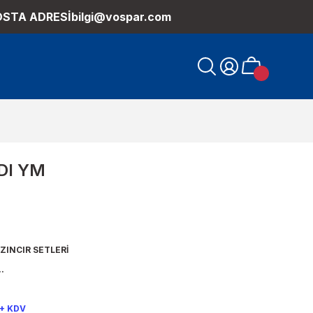
OSTA ADRESİ
bilgi@vospar.com
TDI YM
ZINCIR SETLERİ
.
 + KDV