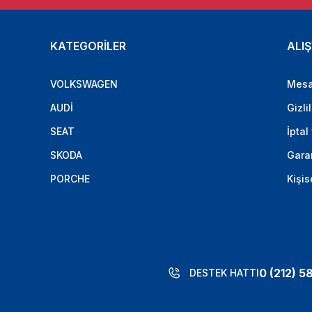
KATEGORİLER
ALIŞ
VOLKSWAGEN
Mesa
AUDİ
Gizli
SEAT
İptal
SKODA
Garan
PORCHE
Kişis
0 (212) 5
DESTEK HATTI