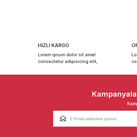
Ürün resmi kalitesiz, bozuk veya görüntülenemiyor.
Ürün açıklamasında eksik bilgiler bulunuyor.
Ürün bilgilerinde hatalar bulunuyor.
Ürün fiyatı diğer sitelerden daha pahalı.
HIZLI KARGO
O
Bu ürüne benzer farklı alternatifler olmalı.
Lorem ipsum dolor sit amet
Lo
consectetur adipisicing elit,
co
Kampanyalar 
Kamp