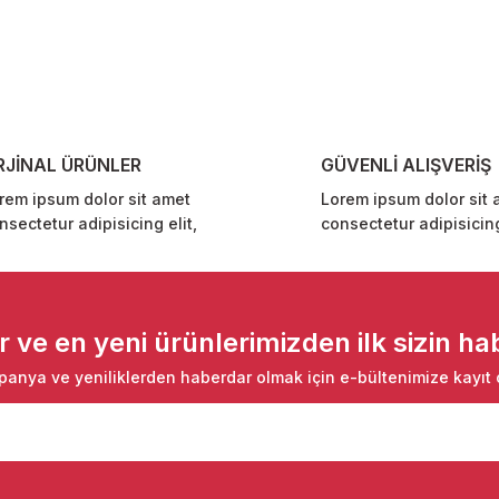
Bu ürüne ilk yorumu siz yapın!
Yorum Yaz
RJİNAL ÜRÜNLER
GÜVENLİ ALIŞVERİŞ
rem ipsum dolor sit amet
Lorem ipsum dolor sit 
nsectetur adipisicing elit,
consectetur adipisicing
Gönder
ve en yeni ürünlerimizden ilk sizin hab
anya ve yeniliklerden haberdar olmak için e-bültenimize kayıt 