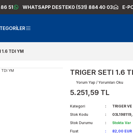
 86 51
WHATSAPP DESTEK
0 (531) 884 40 03
E-P
TEGORİLER
 1.6 TDI YM
TRIGER SETI 1.6 
Yorum Yap / Yorumları Oku
5.251,59 TL
Kategori
TRIGER VE 
Stok Kodu
03L198119,.
Stok Durumu
Stokta Var
Fiyat
82,00 EUR