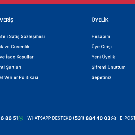
VERİŞ
ÜYELİK
feli Satış Sözleşmesi
Hesabım
lik ve Güvenlik
Üye Girişi
 ve İade Koşulları
Yeni Üyelik
ti Şartları
Şifremi Unuttum
el Veriler Politikası
Sepetiniz
86 86 51
0 (531) 884 40 03
WHATSAPP DESTEK
E-POST