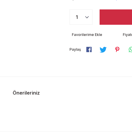
Fiya
Paylaş
Önerileriniz
diğer konularda yetersiz gördüğünüz noktaları öneri formunu kullanarak ta