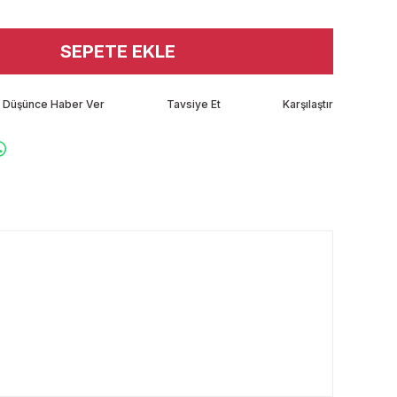
SEPETE EKLE
tı Düşünce Haber Ver
Tavsiye Et
Karşılaştır
rafımıza iletebilirsiniz.