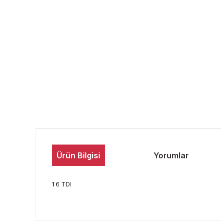
Ürün Bilgisi
Yorumlar
1.6 TDI
Bu ürünün fiyat bilgisi, resim, ürün açıklamalarında ve 
Görüş ve önerileriniz için teşekkür ederiz.