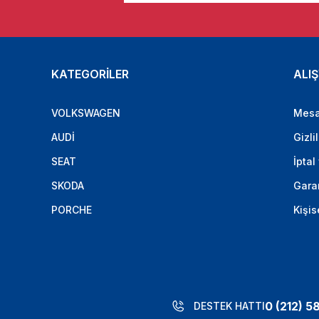
KATEGORİLER
ALIŞ
VOLKSWAGEN
Mesa
AUDİ
Gizli
SEAT
İptal
SKODA
Garan
PORCHE
Kişis
0 (212) 5
DESTEK HATTI