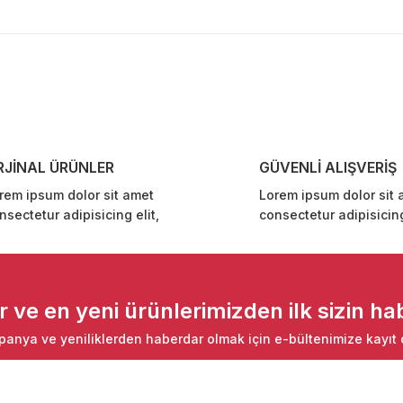
diğer konularda yetersiz gördüğünüz noktaları öneri formunu kullanarak ta
Bu ürüne ilk yorumu siz yapın!
Yorum Yaz
RJİNAL ÜRÜNLER
GÜVENLİ ALIŞVERİŞ
rem ipsum dolor sit amet
Lorem ipsum dolor sit 
nsectetur adipisicing elit,
consectetur adipisicing
Gönder
ve en yeni ürünlerimizden ilk sizin hab
anya ve yeniliklerden haberdar olmak için e-bültenimize kayıt 