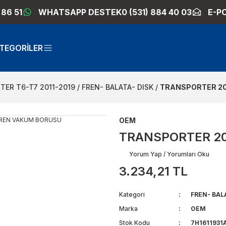
 86 51
WHATSAPP DESTEK
0 (531) 884 40 03
E-P
TEGORİLER
ER T6-T7 2011-2019
FREN- BALATA- DISK
TRANSPORTER 20
OEM
TRANSPORTER 20
Yorum Yap / Yorumları Oku
3.234,21 TL
Kategori
FREN- BAL
Marka
OEM
Stok Kodu
7H1611931