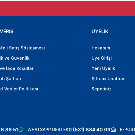
VERİŞ
ÜYELİK
feli Satış Sözleşmesi
Hesabım
lik ve Güvenlik
Üye Girişi
 ve İade Koşulları
Yeni Üyelik
ti Şartları
Şifremi Unuttum
el Veriler Politikası
Sepetiniz
86 86 51
0 (531) 884 40 03
WHATSAPP DESTEK
E-POST