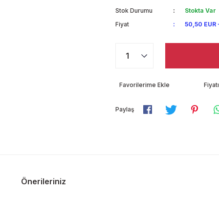
Stok Durumu
Stokta Var
Fiyat
50,50 EUR 
Fiya
Paylaş
Önerileriniz