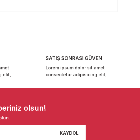
rafımıza iletebilirsiniz.
SATIŞ SONRASI GÜVEN
amet
Lorem ipsum dolor sit amet
 elit,
consectetur adipisicing elit,
eriniz olsun!
olun.
KAYDOL