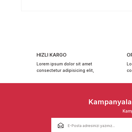
Bu ürünün fiyat bilgisi, resim, ürün açıklamalarında ve 
Görüş ve önerileriniz için teşekkür ederiz.
Ürün resmi kalitesiz, bozuk veya görüntülenemiyor.
Ürün açıklamasında eksik bilgiler bulunuyor.
Ürün bilgilerinde hatalar bulunuyor.
Ürün fiyatı diğer sitelerden daha pahalı.
HIZLI KARGO
O
Bu ürüne benzer farklı alternatifler olmalı.
Lorem ipsum dolor sit amet
Lo
consectetur adipisicing elit,
co
Kampanyalar 
Kamp