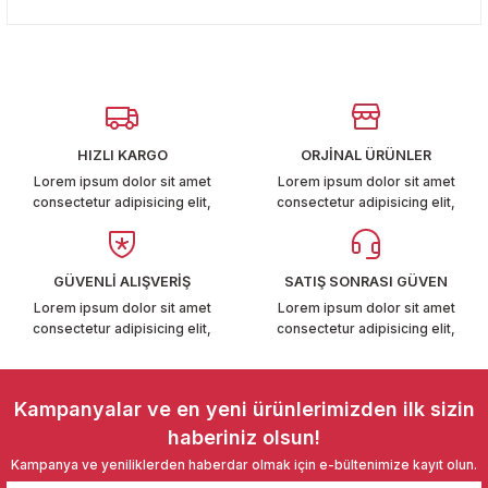
konularda yetersiz gördüğünüz noktaları öneri formunu
T6-T7 2011-2019
Yorum Yaz
kullanarak tarafımıza iletebilirsiniz.
Görüş ve önerileriniz için teşekkür ederiz.
 PARCA
Ürün resmi kalitesiz, bozuk veya görüntülenemiyor.
99
Ürün açıklamasında eksik bilgiler bulunuyor.
HIZLI KARGO
ORJİNAL ÜRÜNLER
Ürün bilgilerinde hatalar bulunuyor.
LASSİC 1996-2001
Lorem ipsum dolor sit amet
Lorem ipsum dolor sit amet
consectetur adipisicing elit,
consectetur adipisicing elit,
Ürün fiyatı diğer sitelerden daha pahalı.
Bu ürüne benzer farklı alternatifler olmalı.
GÜVENLİ ALIŞVERİŞ
SATIŞ SONRASI GÜVEN
Lorem ipsum dolor sit amet
Lorem ipsum dolor sit amet
consectetur adipisicing elit,
consectetur adipisicing elit,
1997-2004
Gönder
 2004-2010
Kampanyalar ve en yeni ürünlerimizden ilk sizin
haberiniz olsun!
A 2010-2021
Kampanya ve yeniliklerden haberdar olmak için e-bültenimize kayıt olun.