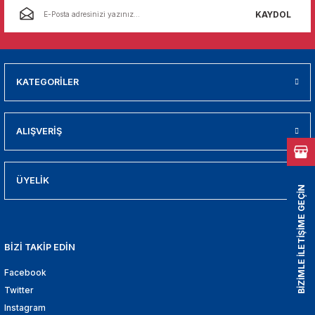
01
KAYDOL
009
21
KATEGORİLER
2000
ALIŞVERİŞ
2005
2010
ÜYELİK
BİZİMLE İLETİŞİME GEÇİN
021
BİZİ TAKİP EDİN
DEK PARCA
Facebook
EDEK PARCA
Twitter
Instagram