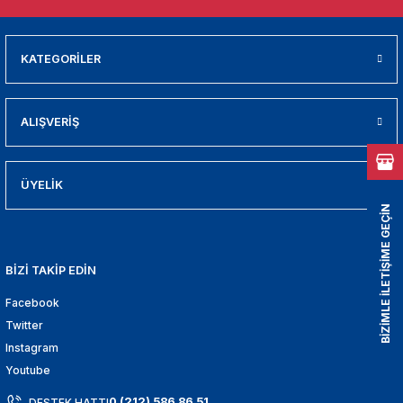
01
009
KATEGORİLER
21
ALIŞVERİŞ
2000
2005
ÜYELİK
BİZİMLE İLETİŞİME GEÇİN
2010
BİZİ TAKİP EDİN
021
Facebook
DEK PARCA
Twitter
Instagram
EDEK PARCA
Youtube
0 (212) 586 86 51
DESTEK HATTI