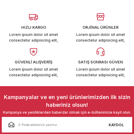
Görüş ve önerileriniz için teşekkür ederiz.
T6-T7 2011-2019
Ürün resmi kalitesiz, bozuk veya görüntülenemiyor.
 PARCA
Ürün açıklamasında eksik bilgiler bulunuyor.
HIZLI KARGO
ORJİNAL ÜRÜNLER
Ürün bilgilerinde hatalar bulunuyor.
99
Lorem ipsum dolor sit amet
Lorem ipsum dolor sit amet
consectetur adipisicing elit,
consectetur adipisicing elit,
Ürün fiyatı diğer sitelerden daha pahalı.
LASSİC 1996-2001
Bu ürüne benzer farklı alternatifler olmalı.
GÜVENLİ ALIŞVERİŞ
SATIŞ SONRASI GÜVEN
Lorem ipsum dolor sit amet
Lorem ipsum dolor sit amet
consectetur adipisicing elit,
consectetur adipisicing elit,
Gönder
1997-2004
Kampanyalar ve en yeni ürünlerimizden ilk sizin
haberiniz olsun!
 2004-2010
Kampanya ve yeniliklerden haberdar olmak için e-bültenimize kayıt olun.
A 2010-2021
KAYDOL