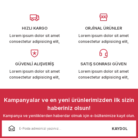
Görüş ve önerileriniz için teşekkür ederiz.
T6-T7 2011-2019
Ürün resmi kalitesiz, bozuk veya görüntülenemiyor.
 PARCA
Ürün açıklamasında eksik bilgiler bulunuyor.
HIZLI KARGO
ORJİNAL ÜRÜNLER
Ürün bilgilerinde hatalar bulunuyor.
99
Lorem ipsum dolor sit amet
Lorem ipsum dolor sit amet
consectetur adipisicing elit,
consectetur adipisicing elit,
Ürün fiyatı diğer sitelerden daha pahalı.
LASSİC 1996-2001
Bu ürüne benzer farklı alternatifler olmalı.
GÜVENLİ ALIŞVERİŞ
SATIŞ SONRASI GÜVEN
Lorem ipsum dolor sit amet
Lorem ipsum dolor sit amet
consectetur adipisicing elit,
consectetur adipisicing elit,
Gönder
1997-2004
Kampanyalar ve en yeni ürünlerimizden ilk sizin
haberiniz olsun!
 2004-2010
Kampanya ve yeniliklerden haberdar olmak için e-bültenimize kayıt olun.
A 2010-2021
KAYDOL