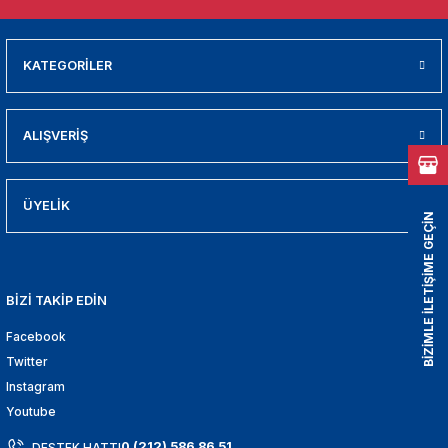
01
009
KATEGORİLER
21
ALIŞVERİŞ
2000
2005
ÜYELİK
BİZİMLE İLETİŞİME GEÇİN
2010
BİZİ TAKİP EDİN
021
Facebook
DEK PARCA
Twitter
Instagram
EDEK PARCA
Youtube
0 (212) 586 86 51
DESTEK HATTI