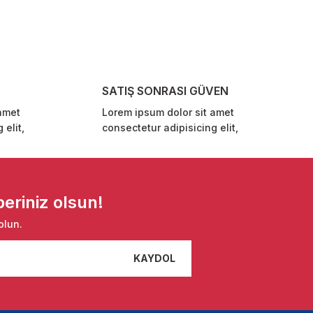
SATIŞ SONRASI GÜVEN
amet
Lorem ipsum dolor sit amet
 elit,
consectetur adipisicing elit,
eriniz olsun!
olun.
KAYDOL