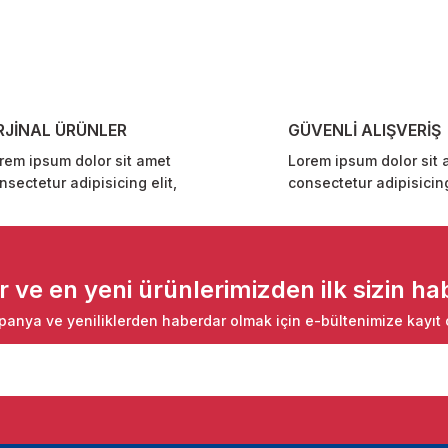
Yorum Yaz
RJİNAL ÜRÜNLER
GÜVENLİ ALIŞVERİŞ
rem ipsum dolor sit amet
Lorem ipsum dolor sit 
nsectetur adipisicing elit,
consectetur adipisicing
Gönder
ve en yeni ürünlerimizden ilk sizin hab
anya ve yeniliklerden haberdar olmak için e-bültenimize kayıt 