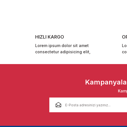
Ürün resmi kalitesiz, bozuk veya görüntülenemiyor.
Ürün açıklamasında eksik bilgiler bulunuyor.
Ürün bilgilerinde hatalar bulunuyor.
Ürün fiyatı diğer sitelerden daha pahalı.
HIZLI KARGO
O
Bu ürüne benzer farklı alternatifler olmalı.
Lorem ipsum dolor sit amet
Lo
consectetur adipisicing elit,
co
Kampanyalar 
Kamp