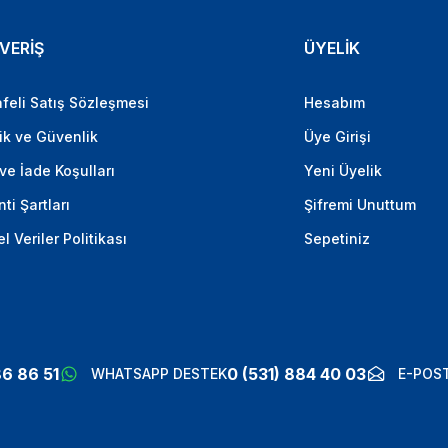
VERİŞ
ÜYELİK
feli Satış Sözleşmesi
Hesabım
lik ve Güvenlik
Üye Girişi
 ve İade Koşulları
Yeni Üyelik
ti Şartları
Şifremi Unuttum
el Veriler Politikası
Sepetiniz
86 86 51
0 (531) 884 40 03
WHATSAPP DESTEK
E-POST