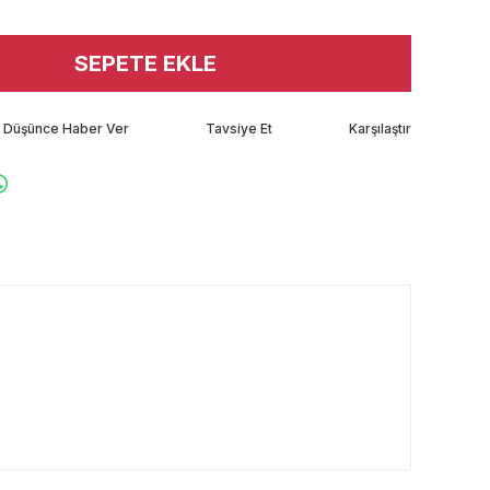
SEPETE EKLE
tı Düşünce Haber Ver
Tavsiye Et
Karşılaştır
rafımıza iletebilirsiniz.