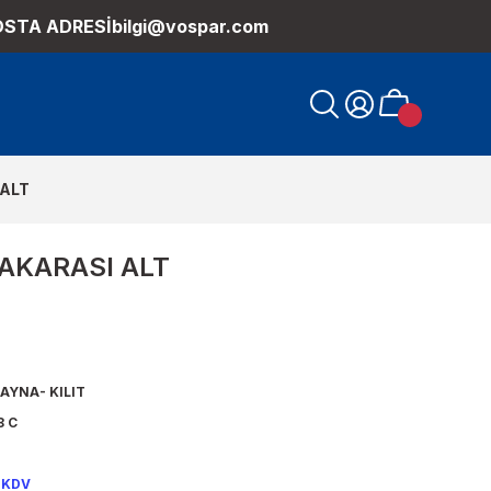
OSTA ADRESİ
bilgi@vospar.com
 ALT
AKARASI ALT
AYNA- KILIT
8 C
 KDV