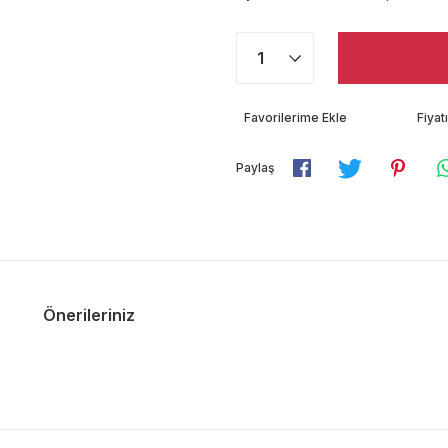
Fiya
Paylaş
Önerileriniz
diğer konularda yetersiz gördüğünüz noktaları öneri formunu kullanarak ta
Bu ürüne ilk yorumu siz yapın!