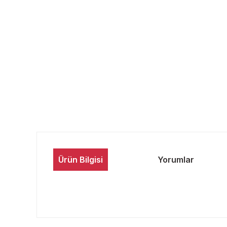
Ürün Bilgisi
Yorumlar
Bu ürünün fiyat bilgisi, resim, ürün açıklamalarında ve 
Görüş ve önerileriniz için teşekkür ederiz.