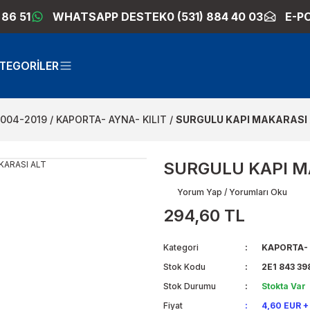
 86 51
WHATSAPP DESTEK
0 (531) 884 40 03
E-P
TEGORİLER
2004-2019
KAPORTA- AYNA- KILIT
SURGULU KAPI MAKARASI
SURGULU KAPI M
Yorum Yap / Yorumları Oku
294,60 TL
Kategori
KAPORTA- 
Stok Kodu
2E1 843 39
Stok Durumu
Stokta Var
Fiyat
4,60 EUR +