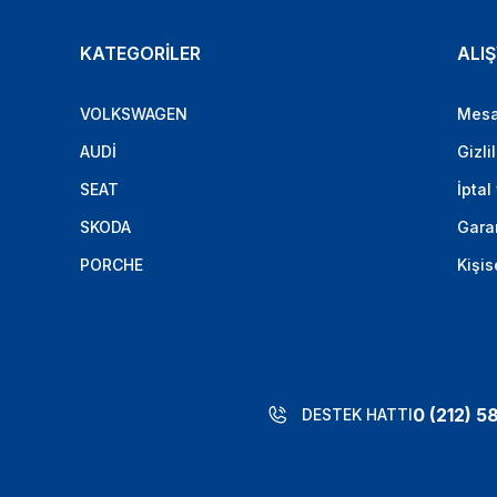
KATEGORİLER
ALIŞ
VOLKSWAGEN
Mesa
AUDİ
Gizli
SEAT
İptal
SKODA
Garan
PORCHE
Kişis
0 (212) 5
DESTEK HATTI