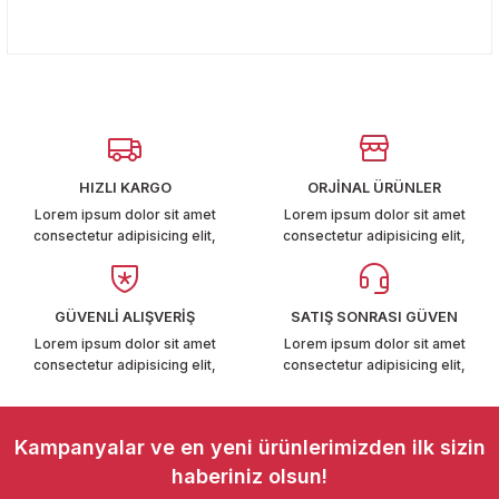
T6-T7 2011-2019
Bu ürünün fiyat bilgisi, resim, ürün açıklamalarında ve diğer
konularda yetersiz gördüğünüz noktaları öneri formunu
Yorum Yaz
kullanarak tarafımıza iletebilirsiniz.
 PARCA
Görüş ve önerileriniz için teşekkür ederiz.
99
Ürün resmi kalitesiz, bozuk veya görüntülenemiyor.
Ürün açıklamasında eksik bilgiler bulunuyor.
LASSİC 1996-2001
HIZLI KARGO
ORJİNAL ÜRÜNLER
Ürün bilgilerinde hatalar bulunuyor.
Lorem ipsum dolor sit amet
Lorem ipsum dolor sit amet
consectetur adipisicing elit,
consectetur adipisicing elit,
Ürün fiyatı diğer sitelerden daha pahalı.
Bu ürüne benzer farklı alternatifler olmalı.
GÜVENLİ ALIŞVERİŞ
SATIŞ SONRASI GÜVEN
Lorem ipsum dolor sit amet
Lorem ipsum dolor sit amet
1997-2004
consectetur adipisicing elit,
consectetur adipisicing elit,
 2004-2010
Gönder
Kampanyalar ve en yeni ürünlerimizden ilk sizin
A 2010-2021
haberiniz olsun!