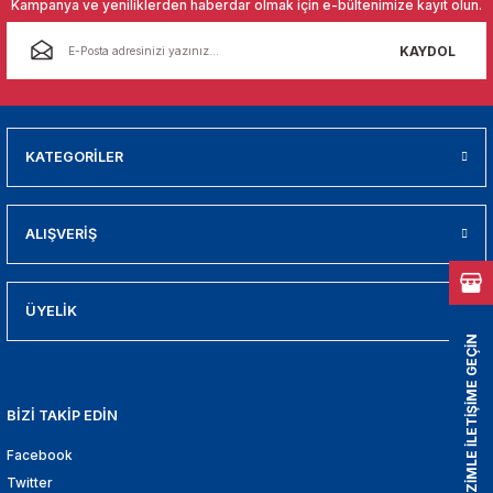
Kampanya ve yeniliklerden haberdar olmak için e-bültenimize kayıt olun.
01
KAYDOL
009
21
KATEGORİLER
2000
2005
ALIŞVERİŞ
2010
ÜYELİK
021
BİZİMLE İLETİŞİME GEÇİN
DEK PARCA
BİZİ TAKİP EDİN
EDEK PARCA
Facebook
Twitter