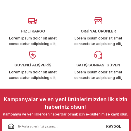
T6-T7 2011-2019
Görüş ve önerileriniz için teşekkür ederiz.
 PARCA
Ürün resmi kalitesiz, bozuk veya görüntülenemiyor.
Ürün açıklamasında eksik bilgiler bulunuyor.
HIZLI KARGO
ORJİNAL ÜRÜNLER
99
Ürün bilgilerinde hatalar bulunuyor.
Lorem ipsum dolor sit amet
Lorem ipsum dolor sit amet
consectetur adipisicing elit,
consectetur adipisicing elit,
Ürün fiyatı diğer sitelerden daha pahalı.
LASSİC 1996-2001
Bu ürüne benzer farklı alternatifler olmalı.
GÜVENLİ ALIŞVERİŞ
SATIŞ SONRASI GÜVEN
Lorem ipsum dolor sit amet
Lorem ipsum dolor sit amet
consectetur adipisicing elit,
consectetur adipisicing elit,
1997-2004
Gönder
Kampanyalar ve en yeni ürünlerimizden ilk sizin
 2004-2010
haberiniz olsun!
Kampanya ve yeniliklerden haberdar olmak için e-bültenimize kayıt olun.
A 2010-2021
KAYDOL