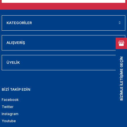
01
009
KATEGORİLER
21
ALIŞVERİŞ
2000
2005
BİZİMLE İLETİŞİME GEÇİN
ÜYELİK
2010
021
BİZİ TAKİP EDİN
Facebook
DEK PARCA
Twitter
EDEK PARCA
Instagram
Youtube