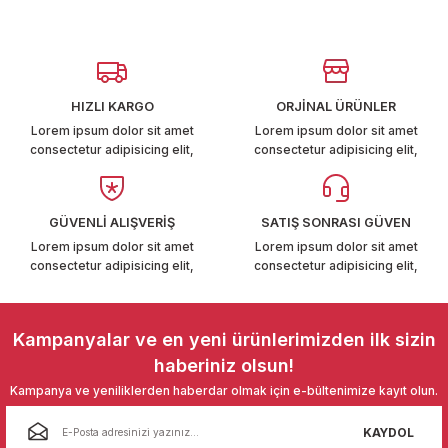
T6-T7 2011-2019
Görüş ve önerileriniz için teşekkür ederiz.
 PARCA
Ürün resmi kalitesiz, bozuk veya görüntülenemiyor.
Ürün açıklamasında eksik bilgiler bulunuyor.
HIZLI KARGO
ORJİNAL ÜRÜNLER
99
Ürün bilgilerinde hatalar bulunuyor.
Lorem ipsum dolor sit amet
Lorem ipsum dolor sit amet
consectetur adipisicing elit,
consectetur adipisicing elit,
Ürün fiyatı diğer sitelerden daha pahalı.
LASSİC 1996-2001
Bu ürüne benzer farklı alternatifler olmalı.
GÜVENLİ ALIŞVERİŞ
SATIŞ SONRASI GÜVEN
Lorem ipsum dolor sit amet
Lorem ipsum dolor sit amet
consectetur adipisicing elit,
consectetur adipisicing elit,
1997-2004
Gönder
Kampanyalar ve en yeni ürünlerimizden ilk sizin
 2004-2010
haberiniz olsun!
Kampanya ve yeniliklerden haberdar olmak için e-bültenimize kayıt olun.
A 2010-2021
KAYDOL