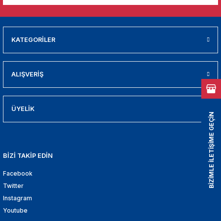
01
009
KATEGORİLER
21
ALIŞVERİŞ
2000
2005
ÜYELİK
BİZİMLE İLETİŞİME GEÇİN
2010
021
BİZİ TAKİP EDİN
Facebook
DEK PARCA
Twitter
EDEK PARCA
Instagram
Youtube