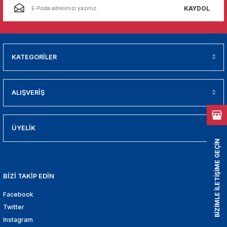
01
KAYDOL
009
21
KATEGORİLER
2000
ALIŞVERİŞ
2005
ÜYELİK
2010
BİZİMLE İLETİŞİME GEÇİN
021
BİZİ TAKİP EDİN
DEK PARCA
Facebook
EDEK PARCA
Twitter
Instagram