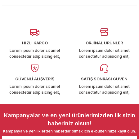
konularda yetersiz gördüğünüz noktaları öneri formunu
T6-T7 2011-2019
Yorum Yaz
kullanarak tarafımıza iletebilirsiniz.
Görüş ve önerileriniz için teşekkür ederiz.
 PARCA
Ürün resmi kalitesiz, bozuk veya görüntülenemiyor.
99
Ürün açıklamasında eksik bilgiler bulunuyor.
HIZLI KARGO
ORJİNAL ÜRÜNLER
Ürün bilgilerinde hatalar bulunuyor.
Lorem ipsum dolor sit amet
Lorem ipsum dolor sit amet
LASSİC 1996-2001
consectetur adipisicing elit,
consectetur adipisicing elit,
Ürün fiyatı diğer sitelerden daha pahalı.
Bu ürüne benzer farklı alternatifler olmalı.
GÜVENLİ ALIŞVERİŞ
SATIŞ SONRASI GÜVEN
Lorem ipsum dolor sit amet
Lorem ipsum dolor sit amet
consectetur adipisicing elit,
consectetur adipisicing elit,
1997-2004
Gönder
 2004-2010
Kampanyalar ve en yeni ürünlerimizden ilk sizin
haberiniz olsun!
A 2010-2021
Kampanya ve yeniliklerden haberdar olmak için e-bültenimize kayıt olun.