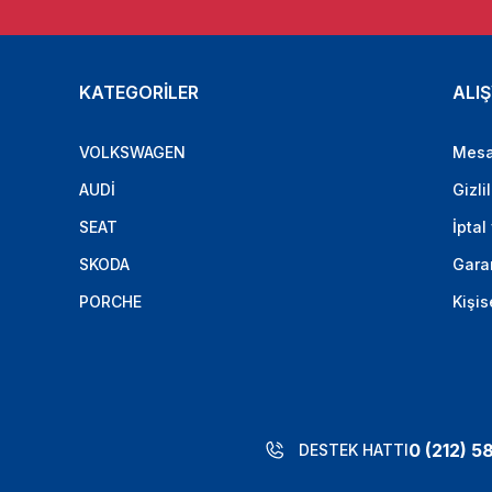
KATEGORİLER
ALIŞ
VOLKSWAGEN
Mesa
AUDİ
Gizli
SEAT
İptal
SKODA
Garan
PORCHE
Kişis
0 (212) 5
DESTEK HATTI