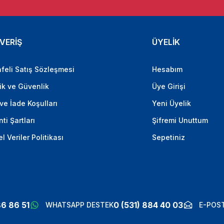
VERİŞ
ÜYELİK
feli Satış Sözleşmesi
Hesabım
lik ve Güvenlik
Üye Girişi
 ve İade Koşulları
Yeni Üyelik
ti Şartları
Şifremi Unuttum
el Veriler Politikası
Sepetiniz
86 86 51
0 (531) 884 40 03
WHATSAPP DESTEK
E-POST