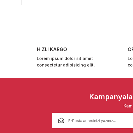
Görüş ve önerileriniz için teşekkür ederiz.
Ürün resmi kalitesiz, bozuk veya görüntülenemiyor.
Ürün açıklamasında eksik bilgiler bulunuyor.
Ürün bilgilerinde hatalar bulunuyor.
Ürün fiyatı diğer sitelerden daha pahalı.
HIZLI KARGO
O
Bu ürüne benzer farklı alternatifler olmalı.
Lorem ipsum dolor sit amet
Lo
consectetur adipisicing elit,
co
Kampanyalar 
Kamp