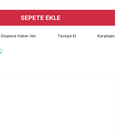
SEPETE EKLE
tı Düşünce Haber Ver
Tavsiye Et
Karşılaştır
rafımıza iletebilirsiniz.