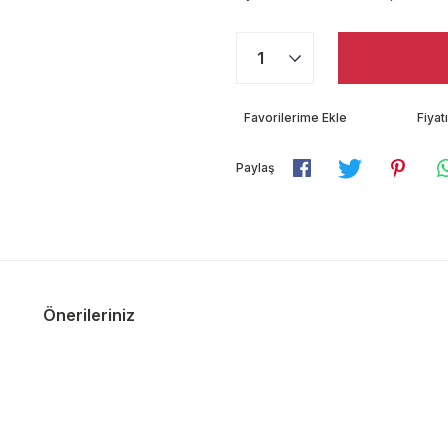
Fiya
Paylaş
Önerileriniz
diğer konularda yetersiz gördüğünüz noktaları öneri formunu kullanarak ta