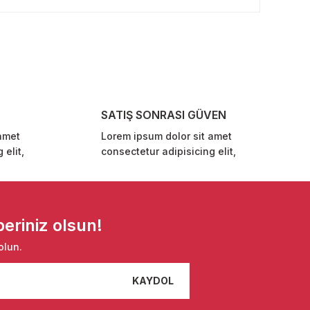
SATIŞ SONRASI GÜVEN
amet
Lorem ipsum dolor sit amet
 elit,
consectetur adipisicing elit,
eriniz olsun!
olun.
KAYDOL