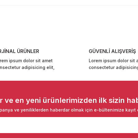
Bu ürüne ilk yorumu siz yapın!
Yorum Yaz
RJİNAL ÜRÜNLER
GÜVENLİ ALIŞVERİŞ
rem ipsum dolor sit amet
Lorem ipsum dolor sit 
nsectetur adipisicing elit,
consectetur adipisicing
Gönder
ve en yeni ürünlerimizden ilk sizin hab
anya ve yeniliklerden haberdar olmak için e-bültenimize kayıt 