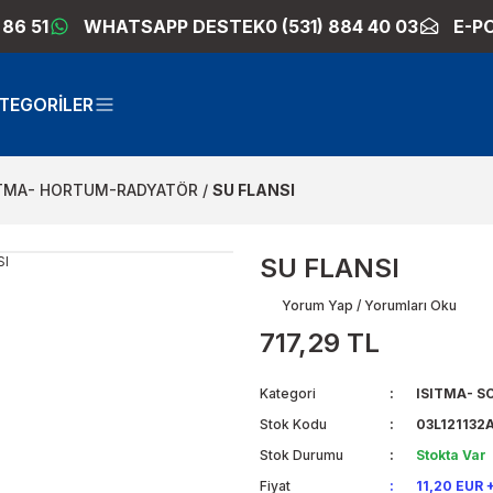
 86 51
WHATSAPP DESTEK
0 (531) 884 40 03
E-P
TEGORİLER
TMA- HORTUM-RADYATÖR
SU FLANSI
SU FLANSI
Yorum Yap / Yorumları Oku
717,29 TL
Kategori
ISITMA- 
Stok Kodu
03L121132
Stok Durumu
Stokta Var
Fiyat
11,20 EUR 