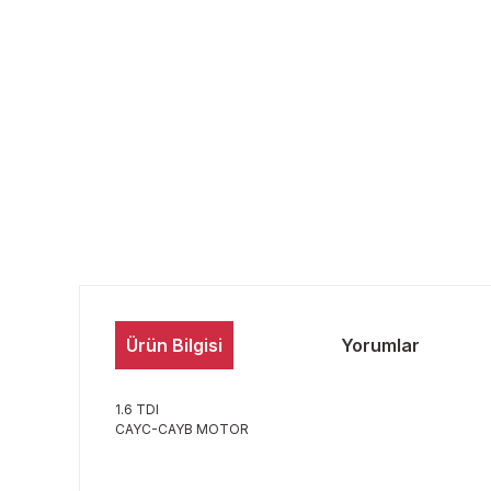
Ürün Bilgisi
Yorumlar
1.6 TDI
CAYC-CAYB MOTOR
Bu ürünün fiyat bilgisi, resim, ürün açıklamalarında ve 