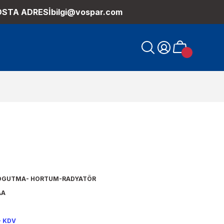
OSTA ADRESİ
bilgi@vospar.com
SOGUTMA- HORTUM-RADYATÖR
AA
+ KDV