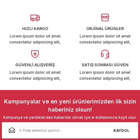
Görüş ve önerileriniz için teşekkür ederiz.
T6-T7 2011-2019
Ürün resmi kalitesiz, bozuk veya görüntülenemiyor.
 PARCA
Ürün açıklamasında eksik bilgiler bulunuyor.
HIZLI KARGO
ORJİNAL ÜRÜNLER
Ürün bilgilerinde hatalar bulunuyor.
99
Lorem ipsum dolor sit amet
Lorem ipsum dolor sit amet
consectetur adipisicing elit,
consectetur adipisicing elit,
Ürün fiyatı diğer sitelerden daha pahalı.
LASSİC 1996-2001
Bu ürüne benzer farklı alternatifler olmalı.
GÜVENLİ ALIŞVERİŞ
SATIŞ SONRASI GÜVEN
Lorem ipsum dolor sit amet
Lorem ipsum dolor sit amet
consectetur adipisicing elit,
consectetur adipisicing elit,
Gönder
1997-2004
Kampanyalar ve en yeni ürünlerimizden ilk sizin
haberiniz olsun!
 2004-2010
Kampanya ve yeniliklerden haberdar olmak için e-bültenimize kayıt olun.
A 2010-2021
KAYDOL