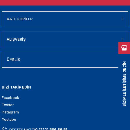
01
009
KATEGORİLER
21
ALIŞVERİŞ
2000
2005
ÜYELİK
BİZİMLE İLETİŞİME GEÇİN
2010
BİZİ TAKİP EDİN
021
Facebook
DEK PARCA
Twitter
Instagram
EDEK PARCA
Youtube
0 (212) 586 86 51
DESTEK HATTI