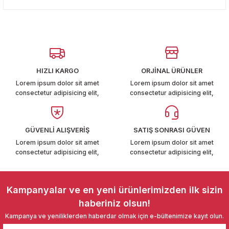
konularda yetersiz gördüğünüz noktaları öneri formunu
T6-T7 2011-2019
Yorum Yaz
kullanarak tarafımıza iletebilirsiniz.
Görüş ve önerileriniz için teşekkür ederiz.
 PARCA
Ürün resmi kalitesiz, bozuk veya görüntülenemiyor.
99
Ürün açıklamasında eksik bilgiler bulunuyor.
HIZLI KARGO
ORJİNAL ÜRÜNLER
Ürün bilgilerinde hatalar bulunuyor.
Lorem ipsum dolor sit amet
Lorem ipsum dolor sit amet
LASSİC 1996-2001
consectetur adipisicing elit,
consectetur adipisicing elit,
Ürün fiyatı diğer sitelerden daha pahalı.
Bu ürüne benzer farklı alternatifler olmalı.
GÜVENLİ ALIŞVERİŞ
SATIŞ SONRASI GÜVEN
Lorem ipsum dolor sit amet
Lorem ipsum dolor sit amet
consectetur adipisicing elit,
consectetur adipisicing elit,
1997-2004
Gönder
 2004-2010
Kampanyalar ve en yeni ürünlerimizden ilk sizin
haberiniz olsun!
A 2010-2021
Kampanya ve yeniliklerden haberdar olmak için e-bültenimize kayıt olun.