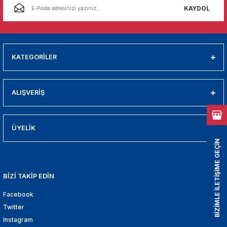
01
KAYDOL
009
21
KATEGORİLER
2000
ALIŞVERİŞ
2005
ÜYELİK
2010
BİZİMLE İLETİŞİME GEÇİN
021
BİZİ TAKİP EDİN
DEK PARCA
Facebook
EDEK PARCA
Twitter
Instagram