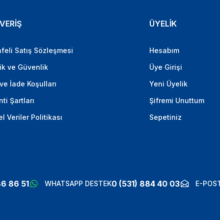
VERİŞ
ÜYELİK
feli Satış Sözleşmesi
Hesabım
lik ve Güvenlik
Üye Girişi
 ve İade Koşulları
Yeni Üyelik
ti Şartları
Şifremi Unuttum
el Veriler Politikası
Sepetiniz
86 86 51
0 (531) 884 40 03
WHATSAPP DESTEK
E-POST