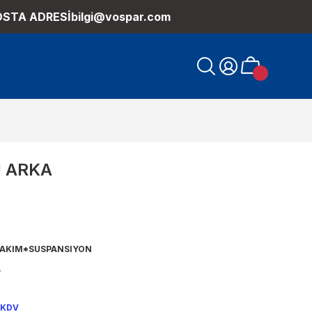
OSTA ADRESİ
bilgi@vospar.com
 ARKA
TAKIM*SUSPANSIYON
.
 KDV