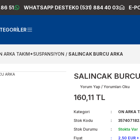
 86 51
WHATSAPP DESTEK
0 (531) 884 40 03
E-P
TEGORİLER
N ARKA TAKIM*SUSPANSIYON
SALINCAK BURCU ARKA
SALINCAK BURCU
Yorum Yap / Yorumları Oku
160,11 TL
Kategori
ON ARKA 
Stok Kodu
357407182
Stok Durumu
Stokta Var
Fiyat
2,50 EUR +