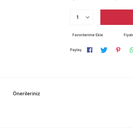
Fiya
Paylaş
Önerileriniz
diğer konularda yetersiz gördüğünüz noktaları öneri formunu kullanarak ta
Bu ürüne ilk yorumu siz yapın!