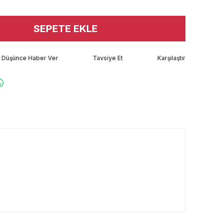
SEPETE EKLE
tı Düşünce Haber Ver
Tavsiye Et
Karşılaştır
rafımıza iletebilirsiniz.