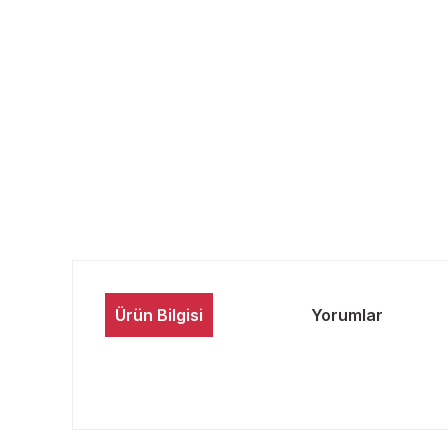
Ürün Bilgisi
Yorumlar
Bu ürünün fiyat bilgisi, resim, ürün açıklamalarında ve 
Görüş ve önerileriniz için teşekkür ederiz.