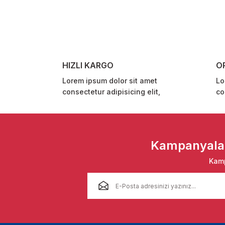
Ürün resmi kalitesiz, bozuk veya görüntülenemiyor.
Ürün açıklamasında eksik bilgiler bulunuyor.
Ürün bilgilerinde hatalar bulunuyor.
Ürün fiyatı diğer sitelerden daha pahalı.
HIZLI KARGO
O
Bu ürüne benzer farklı alternatifler olmalı.
Lorem ipsum dolor sit amet
Lo
consectetur adipisicing elit,
co
Kampanyalar 
Kamp