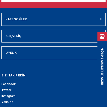
01
009
KATEGORİLER
21
ALIŞVERİŞ
2000
2005
BİZİMLE İLETİŞİME GEÇİN
ÜYELİK
2010
021
BİZİ TAKİP EDİN
Facebook
DEK PARCA
Twitter
EDEK PARCA
Instagram
Youtube