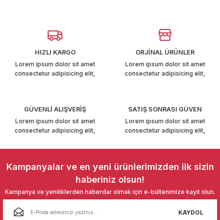
T6-T7 2011-2019
Görüş ve önerileriniz için teşekkür ederiz.
 PARCA
Ürün resmi kalitesiz, bozuk veya görüntülenemiyor.
Ürün açıklamasında eksik bilgiler bulunuyor.
HIZLI KARGO
ORJİNAL ÜRÜNLER
99
Ürün bilgilerinde hatalar bulunuyor.
Lorem ipsum dolor sit amet
Lorem ipsum dolor sit amet
consectetur adipisicing elit,
consectetur adipisicing elit,
Ürün fiyatı diğer sitelerden daha pahalı.
LASSİC 1996-2001
Bu ürüne benzer farklı alternatifler olmalı.
GÜVENLİ ALIŞVERİŞ
SATIŞ SONRASI GÜVEN
Lorem ipsum dolor sit amet
Lorem ipsum dolor sit amet
consectetur adipisicing elit,
consectetur adipisicing elit,
1997-2004
Gönder
Kampanyalar ve en yeni ürünlerimizden ilk sizin
 2004-2010
haberiniz olsun!
Kampanya ve yeniliklerden haberdar olmak için e-bültenimize kayıt olun.
A 2010-2021
KAYDOL