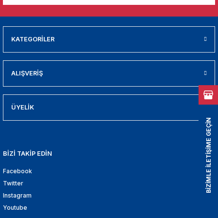
01
009
KATEGORİLER
21
ALIŞVERİŞ
2000
2005
ÜYELİK
BİZİMLE İLETİŞİME GEÇİN
2010
021
BİZİ TAKİP EDİN
Facebook
DEK PARCA
Twitter
EDEK PARCA
Instagram
Youtube