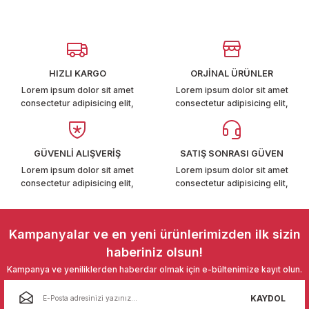
T6-T7 2011-2019
Görüş ve önerileriniz için teşekkür ederiz.
 PARCA
Ürün resmi kalitesiz, bozuk veya görüntülenemiyor.
Ürün açıklamasında eksik bilgiler bulunuyor.
HIZLI KARGO
ORJİNAL ÜRÜNLER
99
Ürün bilgilerinde hatalar bulunuyor.
Lorem ipsum dolor sit amet
Lorem ipsum dolor sit amet
consectetur adipisicing elit,
consectetur adipisicing elit,
Ürün fiyatı diğer sitelerden daha pahalı.
LASSİC 1996-2001
Bu ürüne benzer farklı alternatifler olmalı.
GÜVENLİ ALIŞVERİŞ
SATIŞ SONRASI GÜVEN
Lorem ipsum dolor sit amet
Lorem ipsum dolor sit amet
consectetur adipisicing elit,
consectetur adipisicing elit,
1997-2004
Gönder
Kampanyalar ve en yeni ürünlerimizden ilk sizin
 2004-2010
haberiniz olsun!
Kampanya ve yeniliklerden haberdar olmak için e-bültenimize kayıt olun.
A 2010-2021
KAYDOL