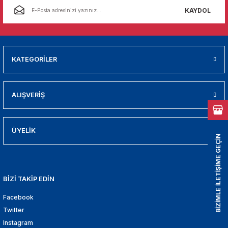
01
KAYDOL
009
21
KATEGORİLER
2000
ALIŞVERİŞ
2005
2010
ÜYELİK
BİZİMLE İLETİŞİME GEÇİN
021
BİZİ TAKİP EDİN
DEK PARCA
Facebook
EDEK PARCA
Twitter
Instagram