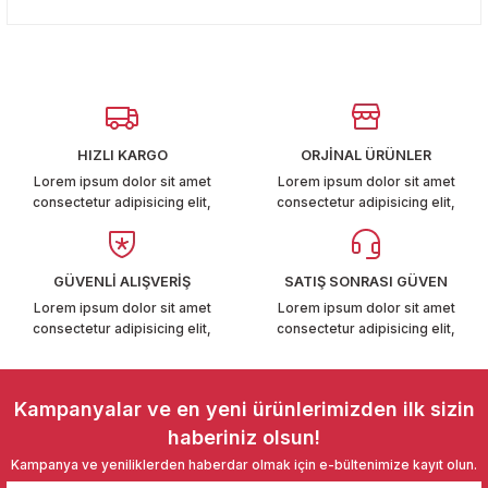
konularda yetersiz gördüğünüz noktaları öneri formunu
T6-T7 2011-2019
Yorum Yaz
kullanarak tarafımıza iletebilirsiniz.
Görüş ve önerileriniz için teşekkür ederiz.
 PARCA
Ürün resmi kalitesiz, bozuk veya görüntülenemiyor.
99
Ürün açıklamasında eksik bilgiler bulunuyor.
HIZLI KARGO
ORJİNAL ÜRÜNLER
Ürün bilgilerinde hatalar bulunuyor.
LASSİC 1996-2001
Lorem ipsum dolor sit amet
Lorem ipsum dolor sit amet
consectetur adipisicing elit,
consectetur adipisicing elit,
Ürün fiyatı diğer sitelerden daha pahalı.
Bu ürüne benzer farklı alternatifler olmalı.
GÜVENLİ ALIŞVERİŞ
SATIŞ SONRASI GÜVEN
Lorem ipsum dolor sit amet
Lorem ipsum dolor sit amet
consectetur adipisicing elit,
consectetur adipisicing elit,
1997-2004
Gönder
 2004-2010
Kampanyalar ve en yeni ürünlerimizden ilk sizin
haberiniz olsun!
A 2010-2021
Kampanya ve yeniliklerden haberdar olmak için e-bültenimize kayıt olun.