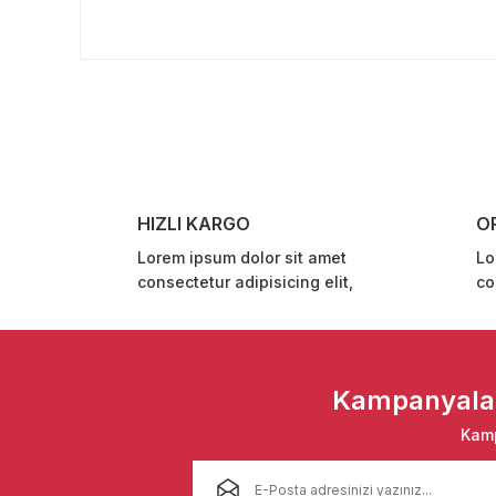
Bu ürünün fiyat bilgisi, resim, ürün açıklamalarında ve 
Görüş ve önerileriniz için teşekkür ederiz.
Ürün resmi kalitesiz, bozuk veya görüntülenemiyor.
Ürün açıklamasında eksik bilgiler bulunuyor.
Ürün bilgilerinde hatalar bulunuyor.
Ürün fiyatı diğer sitelerden daha pahalı.
HIZLI KARGO
O
Bu ürüne benzer farklı alternatifler olmalı.
Lorem ipsum dolor sit amet
Lo
consectetur adipisicing elit,
co
Kampanyalar 
Kamp