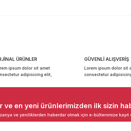
diğer konularda yetersiz gördüğünüz noktaları öneri formunu kullanarak ta
Bu ürüne ilk yorumu siz yapın!
Yorum Yaz
RJİNAL ÜRÜNLER
GÜVENLİ ALIŞVERİŞ
rem ipsum dolor sit amet
Lorem ipsum dolor sit 
nsectetur adipisicing elit,
consectetur adipisicing
Gönder
ve en yeni ürünlerimizden ilk sizin hab
anya ve yeniliklerden haberdar olmak için e-bültenimize kayıt 