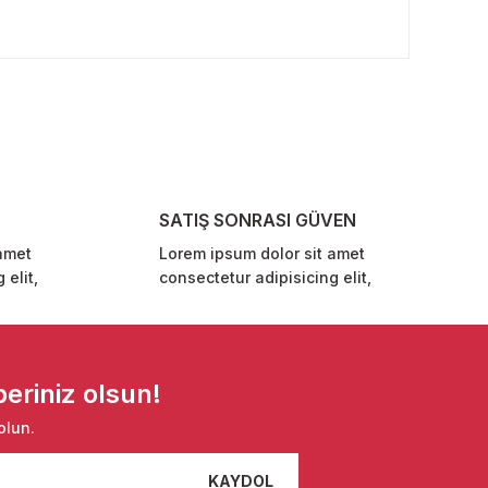
rafımıza iletebilirsiniz.
SATIŞ SONRASI GÜVEN
amet
Lorem ipsum dolor sit amet
 elit,
consectetur adipisicing elit,
eriniz olsun!
olun.
KAYDOL