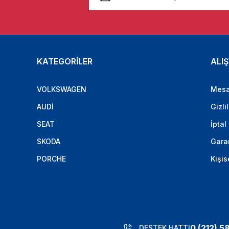
KATEGORİLER
ALIŞ
VOLKSWAGEN
Mesa
AUDİ
Gizli
SEAT
İptal
SKODA
Garan
PORCHE
Kişis
0 (212) 5
DESTEK HATTI