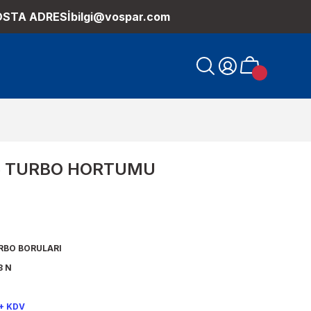
OSTA ADRESİ
bilgi@vospar.com
5 TURBO HORTUMU
RBO BORULARI
8 N
 + KDV