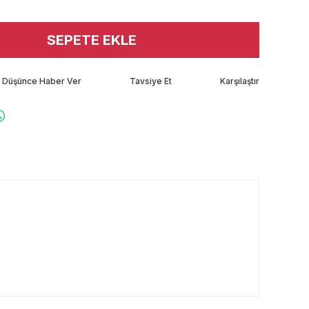
SEPETE EKLE
tı Düşünce Haber Ver
Tavsiye Et
Karşılaştır
rafımıza iletebilirsiniz.