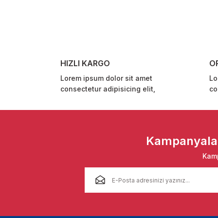
Ürün resmi kalitesiz, bozuk veya görüntülenemiyor.
Ürün açıklamasında eksik bilgiler bulunuyor.
Ürün bilgilerinde hatalar bulunuyor.
Ürün fiyatı diğer sitelerden daha pahalı.
HIZLI KARGO
O
Bu ürüne benzer farklı alternatifler olmalı.
Lorem ipsum dolor sit amet
Lo
consectetur adipisicing elit,
co
Kampanyalar 
Kamp