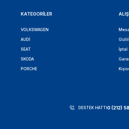
KATEGORİLER
ALIŞ
VOLKSWAGEN
Mesa
AUDİ
Gizli
SEAT
İptal
SKODA
Garan
PORCHE
Kişis
0 (212) 5
DESTEK HATTI