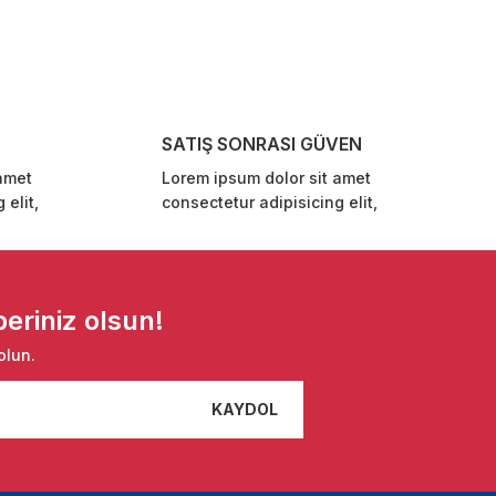
SATIŞ SONRASI GÜVEN
amet
Lorem ipsum dolor sit amet
 elit,
consectetur adipisicing elit,
eriniz olsun!
olun.
KAYDOL