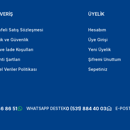
VERİŞ
ÜYELİK
feli Satış Sözleşmesi
Hesabım
lik ve Güvenlik
Üye Girişi
 ve İade Koşulları
Yeni Üyelik
ti Şartları
Şifremi Unuttum
el Veriler Politikası
Sepetiniz
86 86 51
0 (531) 884 40 03
WHATSAPP DESTEK
E-POST