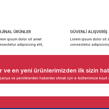
Yorum Yaz
RJİNAL ÜRÜNLER
GÜVENLİ ALIŞVERİŞ
rem ipsum dolor sit amet
Lorem ipsum dolor sit 
nsectetur adipisicing elit,
consectetur adipisicing
Gönder
ve en yeni ürünlerimizden ilk sizin hab
anya ve yeniliklerden haberdar olmak için e-bültenimize kayıt 