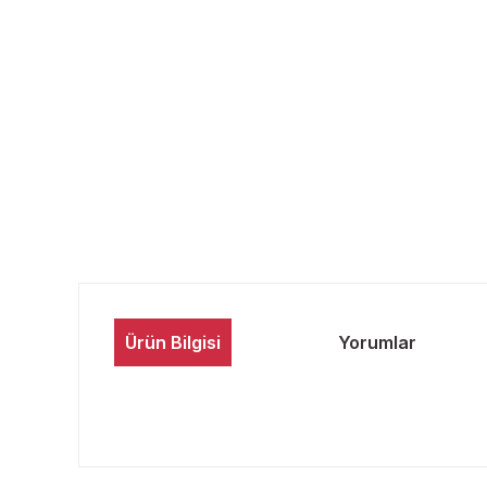
Ürün Bilgisi
Yorumlar
Bu ürünün fiyat bilgisi, resim, ürün açıklamalarında ve 
Görüş ve önerileriniz için teşekkür ederiz.