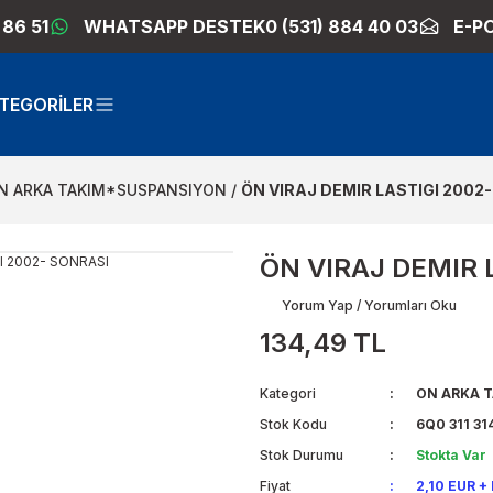
 86 51
WHATSAPP DESTEK
0 (531) 884 40 03
E-P
TEGORİLER
N ARKA TAKIM*SUSPANSIYON
ÖN VIRAJ DEMIR LASTIGI 2002
ÖN VIRAJ DEMIR 
Yorum Yap / Yorumları Oku
134,49 TL
Kategori
ON ARKA 
Stok Kodu
6Q0 311 314
Stok Durumu
Stokta Var
Fiyat
2,10 EUR +