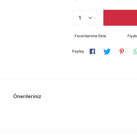
Fiya
Paylaş
Önerileriniz
diğer konularda yetersiz gördüğünüz noktaları öneri formunu kullanarak ta
Bu ürüne ilk yorumu siz yapın!