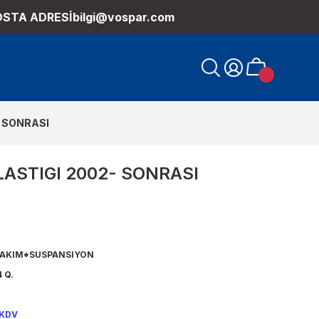
OSTA ADRESİ
bilgi@vospar.com
- SONRASI
LASTIGI 2002- SONRASI
TAKIM*SUSPANSIYON
 Q.
 KDV