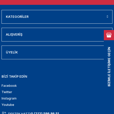
01
009
KATEGORİLER
21
ALIŞVERİŞ
2000
BİZİMLE İLETİŞİME GEÇİN
2005
ÜYELİK
2010
BİZİ TAKİP EDİN
021
Facebook
DEK PARCA
Twitter
Instagram
EDEK PARCA
Youtube
0 (212) 586 86 51
DESTEK HATTI