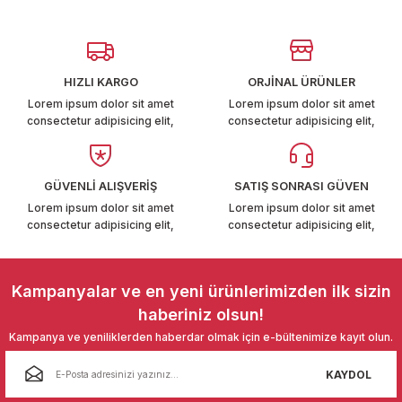
Görüş ve önerileriniz için teşekkür ederiz.
T6-T7 2011-2019
Ürün resmi kalitesiz, bozuk veya görüntülenemiyor.
 PARCA
Ürün açıklamasında eksik bilgiler bulunuyor.
HIZLI KARGO
ORJİNAL ÜRÜNLER
Ürün bilgilerinde hatalar bulunuyor.
99
Lorem ipsum dolor sit amet
Lorem ipsum dolor sit amet
consectetur adipisicing elit,
consectetur adipisicing elit,
Ürün fiyatı diğer sitelerden daha pahalı.
LASSİC 1996-2001
Bu ürüne benzer farklı alternatifler olmalı.
GÜVENLİ ALIŞVERİŞ
SATIŞ SONRASI GÜVEN
Lorem ipsum dolor sit amet
Lorem ipsum dolor sit amet
consectetur adipisicing elit,
consectetur adipisicing elit,
Gönder
1997-2004
Kampanyalar ve en yeni ürünlerimizden ilk sizin
haberiniz olsun!
 2004-2010
Kampanya ve yeniliklerden haberdar olmak için e-bültenimize kayıt olun.
A 2010-2021
KAYDOL