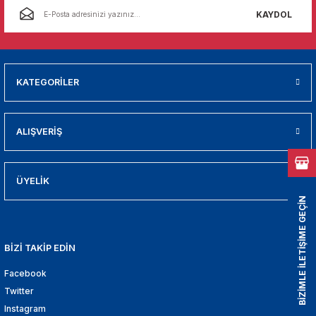
01
KAYDOL
009
21
KATEGORİLER
2000
ALIŞVERİŞ
2005
2010
ÜYELİK
BİZİMLE İLETİŞİME GEÇİN
021
BİZİ TAKİP EDİN
DEK PARCA
Facebook
EDEK PARCA
Twitter
Instagram