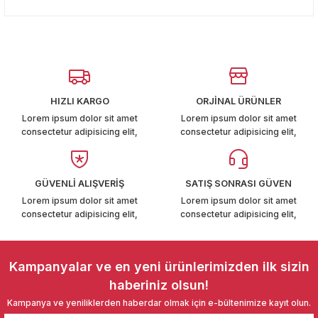
konularda yetersiz gördüğünüz noktaları öneri formunu
T6-T7 2011-2019
Yorum Yaz
kullanarak tarafımıza iletebilirsiniz.
Görüş ve önerileriniz için teşekkür ederiz.
 PARCA
Ürün resmi kalitesiz, bozuk veya görüntülenemiyor.
99
Ürün açıklamasında eksik bilgiler bulunuyor.
HIZLI KARGO
ORJİNAL ÜRÜNLER
Ürün bilgilerinde hatalar bulunuyor.
LASSİC 1996-2001
Lorem ipsum dolor sit amet
Lorem ipsum dolor sit amet
consectetur adipisicing elit,
consectetur adipisicing elit,
Ürün fiyatı diğer sitelerden daha pahalı.
Bu ürüne benzer farklı alternatifler olmalı.
GÜVENLİ ALIŞVERİŞ
SATIŞ SONRASI GÜVEN
Lorem ipsum dolor sit amet
Lorem ipsum dolor sit amet
consectetur adipisicing elit,
consectetur adipisicing elit,
1997-2004
Gönder
 2004-2010
Kampanyalar ve en yeni ürünlerimizden ilk sizin
haberiniz olsun!
A 2010-2021
Kampanya ve yeniliklerden haberdar olmak için e-bültenimize kayıt olun.