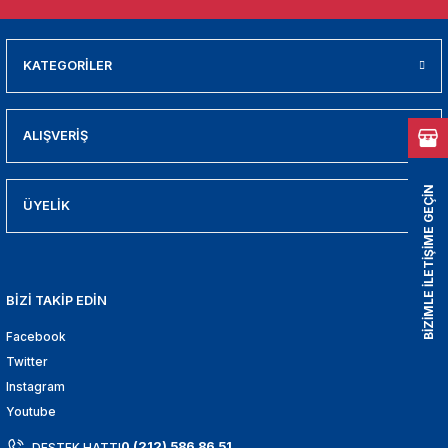
01
009
KATEGORİLER
21
ALIŞVERİŞ
2000
BİZİMLE İLETİŞİME GEÇİN
2005
ÜYELİK
2010
BİZİ TAKİP EDİN
021
Facebook
DEK PARCA
Twitter
Instagram
EDEK PARCA
Youtube
0 (212) 586 86 51
DESTEK HATTI