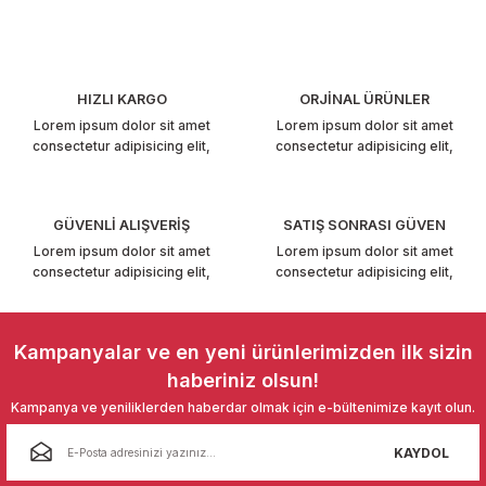
Görüş ve önerileriniz için teşekkür ederiz.
T6-T7 2011-2019
Ürün resmi kalitesiz, bozuk veya görüntülenemiyor.
 PARCA
Ürün açıklamasında eksik bilgiler bulunuyor.
HIZLI KARGO
ORJİNAL ÜRÜNLER
Ürün bilgilerinde hatalar bulunuyor.
99
Lorem ipsum dolor sit amet
Lorem ipsum dolor sit amet
consectetur adipisicing elit,
consectetur adipisicing elit,
Ürün fiyatı diğer sitelerden daha pahalı.
LASSİC 1996-2001
Bu ürüne benzer farklı alternatifler olmalı.
GÜVENLİ ALIŞVERİŞ
SATIŞ SONRASI GÜVEN
Lorem ipsum dolor sit amet
Lorem ipsum dolor sit amet
consectetur adipisicing elit,
consectetur adipisicing elit,
Gönder
1997-2004
Kampanyalar ve en yeni ürünlerimizden ilk sizin
haberiniz olsun!
 2004-2010
Kampanya ve yeniliklerden haberdar olmak için e-bültenimize kayıt olun.
A 2010-2021
KAYDOL