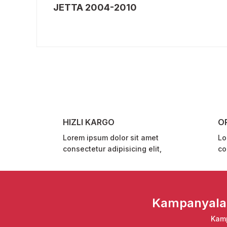
JETTA 2004-2010
Bu ürünün fiyat bilgisi, resim, ürün açıklamalarında ve 
Görüş ve önerileriniz için teşekkür ederiz.
Ürün resmi kalitesiz, bozuk veya görüntülenemiyor.
Ürün açıklamasında eksik bilgiler bulunuyor.
Ürün bilgilerinde hatalar bulunuyor.
Ürün fiyatı diğer sitelerden daha pahalı.
HIZLI KARGO
O
Bu ürüne benzer farklı alternatifler olmalı.
Lorem ipsum dolor sit amet
Lo
consectetur adipisicing elit,
co
Kampanyalar 
Kamp