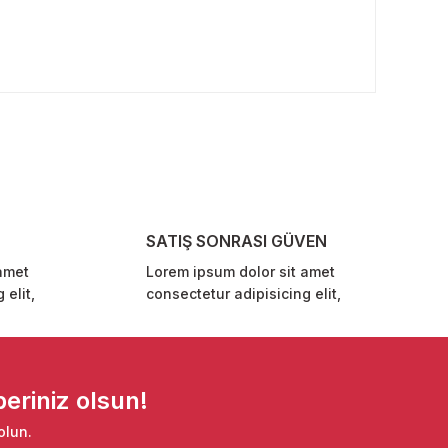
rafımıza iletebilirsiniz.
SATIŞ SONRASI GÜVEN
amet
Lorem ipsum dolor sit amet
 elit,
consectetur adipisicing elit,
eriniz olsun!
olun.