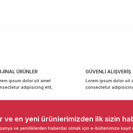
diğer konularda yetersiz gördüğünüz noktaları öneri formunu kullanarak ta
Bu ürüne ilk yorumu siz yapın!
Yorum Yaz
RJİNAL ÜRÜNLER
GÜVENLİ ALIŞVERİŞ
rem ipsum dolor sit amet
Lorem ipsum dolor sit 
nsectetur adipisicing elit,
consectetur adipisicing
Gönder
ve en yeni ürünlerimizden ilk sizin hab
anya ve yeniliklerden haberdar olmak için e-bültenimize kayıt 