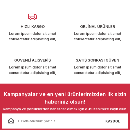
Görüş ve önerileriniz için teşekkür ederiz.
T6-T7 2011-2019
Ürün resmi kalitesiz, bozuk veya görüntülenemiyor.
 PARCA
Ürün açıklamasında eksik bilgiler bulunuyor.
HIZLI KARGO
ORJİNAL ÜRÜNLER
Ürün bilgilerinde hatalar bulunuyor.
99
Lorem ipsum dolor sit amet
Lorem ipsum dolor sit amet
consectetur adipisicing elit,
consectetur adipisicing elit,
Ürün fiyatı diğer sitelerden daha pahalı.
LASSİC 1996-2001
Bu ürüne benzer farklı alternatifler olmalı.
GÜVENLİ ALIŞVERİŞ
SATIŞ SONRASI GÜVEN
Lorem ipsum dolor sit amet
Lorem ipsum dolor sit amet
consectetur adipisicing elit,
consectetur adipisicing elit,
Gönder
1997-2004
Kampanyalar ve en yeni ürünlerimizden ilk sizin
haberiniz olsun!
 2004-2010
Kampanya ve yeniliklerden haberdar olmak için e-bültenimize kayıt olun.
A 2010-2021
KAYDOL