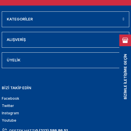
01
009
KATEGORİLER
21
ALIŞVERİŞ
2000
BİZİMLE İLETİŞİME GEÇİN
2005
ÜYELİK
2010
BİZİ TAKİP EDİN
021
Facebook
DEK PARCA
Twitter
Instagram
EDEK PARCA
Youtube
0 (212) 586 86 51
DESTEK HATTI