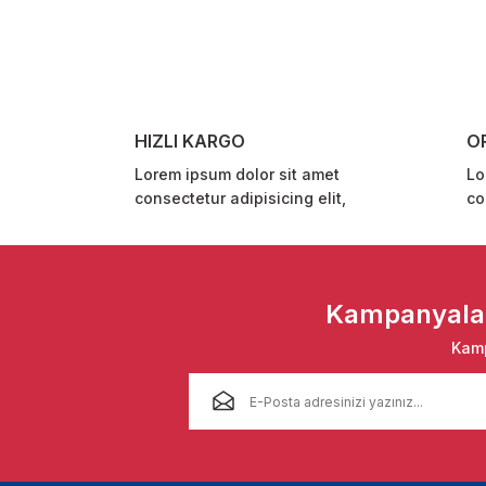
Ürün resmi kalitesiz, bozuk veya görüntülenemiyor.
Ürün açıklamasında eksik bilgiler bulunuyor.
Ürün bilgilerinde hatalar bulunuyor.
Ürün fiyatı diğer sitelerden daha pahalı.
HIZLI KARGO
O
Bu ürüne benzer farklı alternatifler olmalı.
Lorem ipsum dolor sit amet
Lo
consectetur adipisicing elit,
co
Kampanyalar 
Kamp