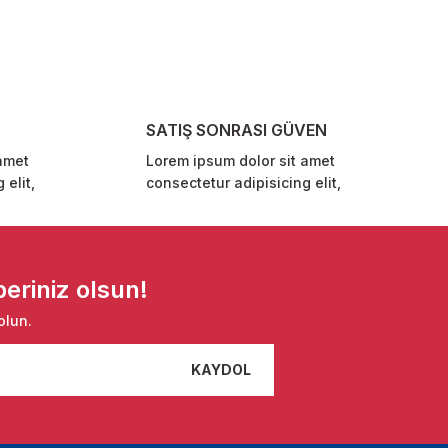
SATIŞ SONRASI GÜVEN
amet
Lorem ipsum dolor sit amet
 elit,
consectetur adipisicing elit,
eriniz olsun!
olun.
KAYDOL