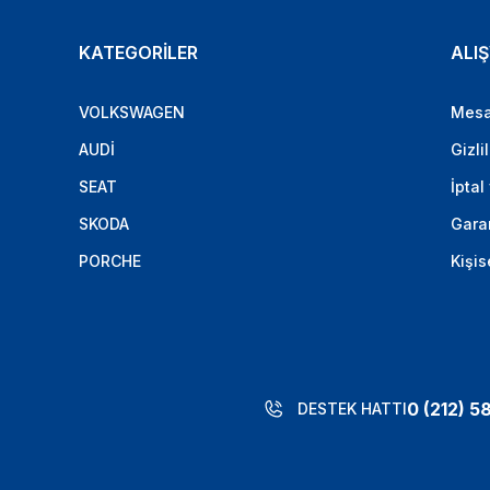
KATEGORİLER
ALIŞ
VOLKSWAGEN
Mesa
AUDİ
Gizli
SEAT
İptal
SKODA
Garan
PORCHE
Kişis
0 (212) 5
DESTEK HATTI