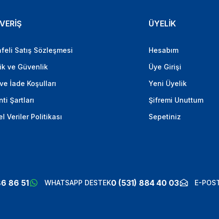
VERİŞ
ÜYELİK
feli Satış Sözleşmesi
Hesabım
lik ve Güvenlik
Üye Girişi
 ve İade Koşulları
Yeni Üyelik
ti Şartları
Şifremi Unuttum
el Veriler Politikası
Sepetiniz
86 86 51
0 (531) 884 40 03
WHATSAPP DESTEK
E-POST