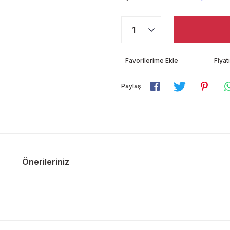
Fiya
Paylaş
Önerileriniz
diğer konularda yetersiz gördüğünüz noktaları öneri formunu kullanarak ta
Bu ürüne ilk yorumu siz yapın!