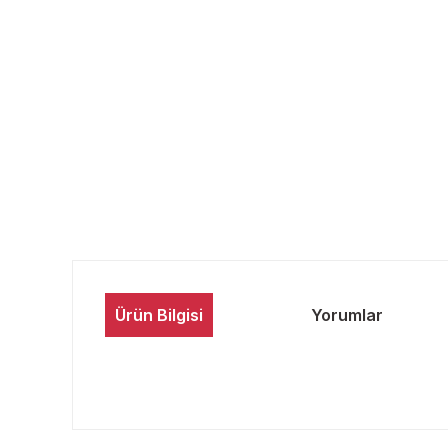
Ürün Bilgisi
Yorumlar
Bu ürünün fiyat bilgisi, resim, ürün açıklamalarında ve 
Görüş ve önerileriniz için teşekkür ederiz.