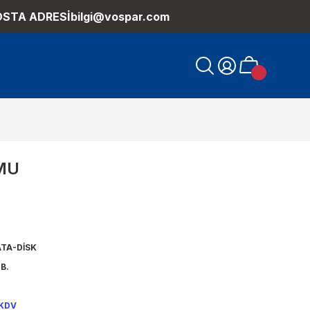
OSTA ADRESİ
bilgi@vospar.com
MU
TA-DİSK
B.
 KDV