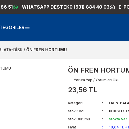
 86 51
WHATSAPP DESTEK
0 (531) 884 40 03
E-P
TEGORİLER
ALATA-DİSK
ÖN FREN HORTUMU
ÖN FREN HORTU
Yorum Yap / Yorumları Oku
23,56 TL
Kategori
FREN-BALA
Stok Kodu
8D0611707
Stok Durumu
Stokta Var
Fiyat
19,64 TL +