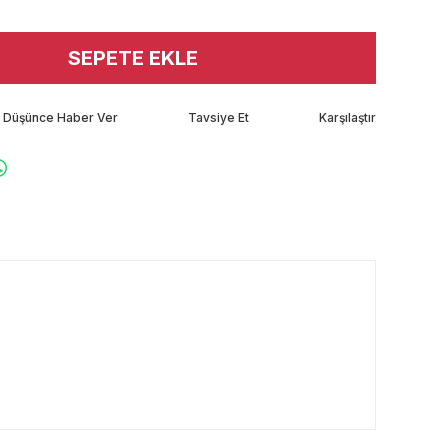
SEPETE EKLE
tı Düşünce Haber Ver
Tavsiye Et
Karşılaştır
rafımıza iletebilirsiniz.