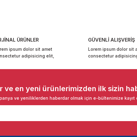
Yorum Yaz
RJİNAL ÜRÜNLER
GÜVENLİ ALIŞVERİŞ
rem ipsum dolor sit amet
Lorem ipsum dolor sit 
nsectetur adipisicing elit,
consectetur adipisicing
Gönder
ve en yeni ürünlerimizden ilk sizin hab
anya ve yeniliklerden haberdar olmak için e-bültenimize kayıt 