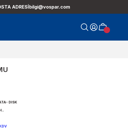
OSTA ADRESİ
bilgi@vospar.com
MU
ATA- DISK
..
 KDV