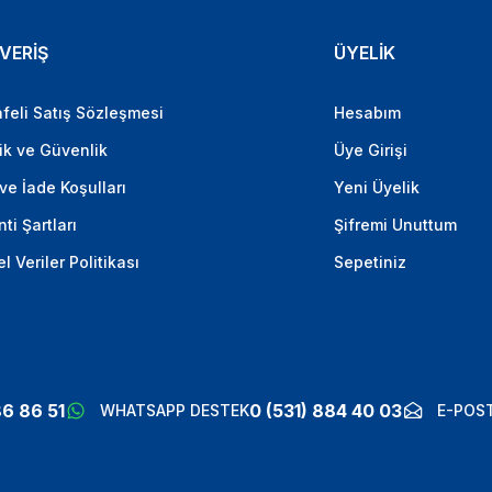
VERİŞ
ÜYELİK
feli Satış Sözleşmesi
Hesabım
lik ve Güvenlik
Üye Girişi
 ve İade Koşulları
Yeni Üyelik
ti Şartları
Şifremi Unuttum
el Veriler Politikası
Sepetiniz
86 86 51
0 (531) 884 40 03
WHATSAPP DESTEK
E-POST