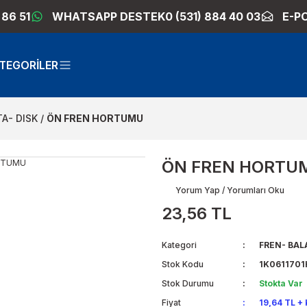
 86 51
WHATSAPP DESTEK
0 (531) 884 40 03
E-P
TEGORİLER
A- DISK
ÖN FREN HORTUMU
ÖN FREN HORTU
Yorum Yap / Yorumları Oku
23,56 TL
Kategori
FREN- BAL
Stok Kodu
1K0611701H
Stok Durumu
Stokta Var
Fiyat
19,64 TL +