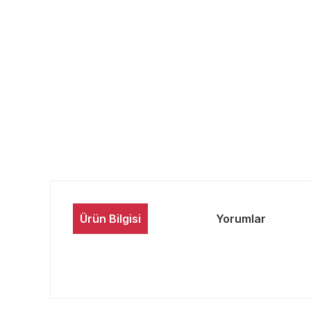
Ürün Bilgisi
Yorumlar
Bu ürünün fiyat bilgisi, resim, ürün açıklamalarında ve 
Görüş ve önerileriniz için teşekkür ederiz.