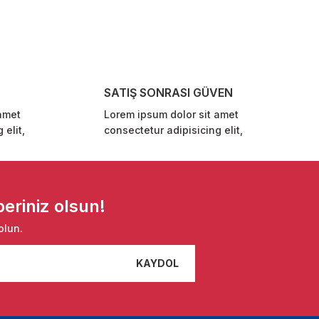
SATIŞ SONRASI GÜVEN
amet
Lorem ipsum dolor sit amet
 elit,
consectetur adipisicing elit,
eriniz olsun!
olun.
KAYDOL