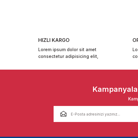
Ürün resmi kalitesiz, bozuk veya görüntülenemiyor.
Ürün açıklamasında eksik bilgiler bulunuyor.
Ürün bilgilerinde hatalar bulunuyor.
Ürün fiyatı diğer sitelerden daha pahalı.
HIZLI KARGO
O
Bu ürüne benzer farklı alternatifler olmalı.
Lorem ipsum dolor sit amet
Lo
consectetur adipisicing elit,
co
Kampanyalar 
Kamp