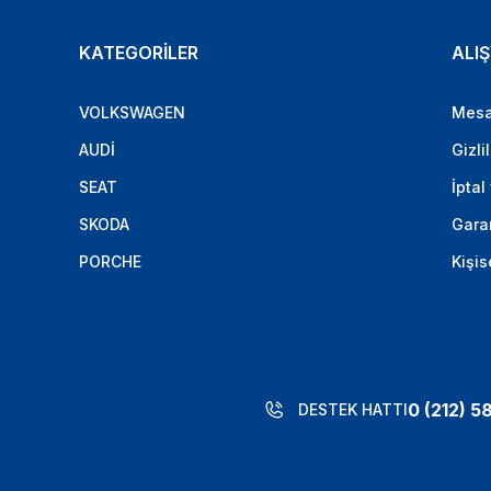
KATEGORİLER
ALIŞ
VOLKSWAGEN
Mesa
AUDİ
Gizli
SEAT
İptal
SKODA
Garan
PORCHE
Kişis
0 (212) 5
DESTEK HATTI