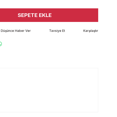
SEPETE EKLE
tı Düşünce Haber Ver
Tavsiye Et
Karşılaştır
rafımıza iletebilirsiniz.