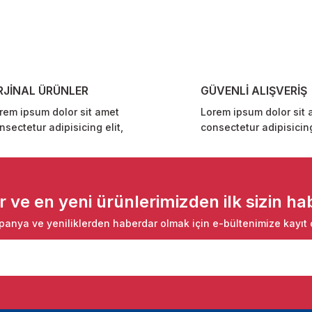
Yorum Yaz
RJİNAL ÜRÜNLER
GÜVENLİ ALIŞVERİŞ
rem ipsum dolor sit amet
Lorem ipsum dolor sit 
nsectetur adipisicing elit,
consectetur adipisicing
Gönder
ve en yeni ürünlerimizden ilk sizin hab
anya ve yeniliklerden haberdar olmak için e-bültenimize kayıt 