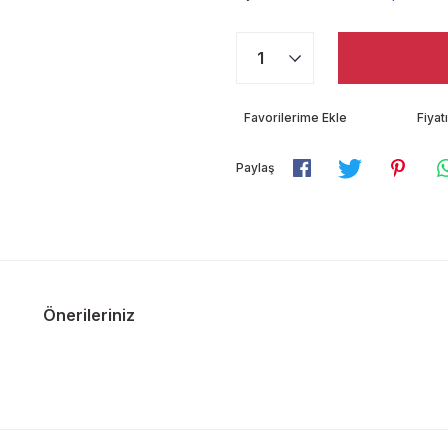
Fiya
Paylaş
Önerileriniz
diğer konularda yetersiz gördüğünüz noktaları öneri formunu kullanarak ta
Bu ürüne ilk yorumu siz yapın!