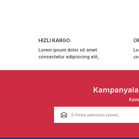
Ürün resmi kalitesiz, bozuk veya görüntülenemiyor.
Ürün açıklamasında eksik bilgiler bulunuyor.
Ürün bilgilerinde hatalar bulunuyor.
Ürün fiyatı diğer sitelerden daha pahalı.
HIZLI KARGO
O
Bu ürüne benzer farklı alternatifler olmalı.
Lorem ipsum dolor sit amet
Lo
consectetur adipisicing elit,
co
Kampanyalar 
Kamp