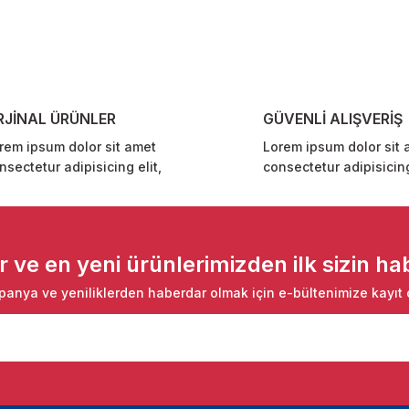
Yorum Yaz
RJİNAL ÜRÜNLER
GÜVENLİ ALIŞVERİŞ
rem ipsum dolor sit amet
Lorem ipsum dolor sit 
nsectetur adipisicing elit,
consectetur adipisicing
Gönder
ve en yeni ürünlerimizden ilk sizin hab
anya ve yeniliklerden haberdar olmak için e-bültenimize kayıt 