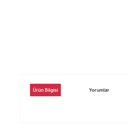
Ürün Bilgisi
Yorumlar
Bu ürünün fiyat bilgisi, resim, ürün açıklamalarında ve 
Görüş ve önerileriniz için teşekkür ederiz.