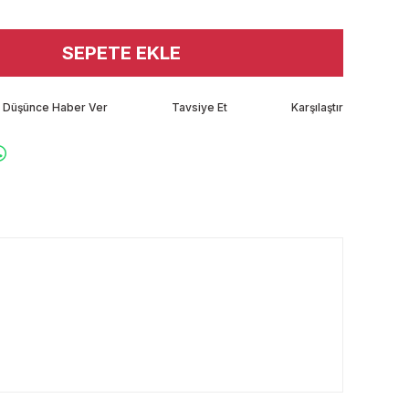
SEPETE EKLE
tı Düşünce Haber Ver
Tavsiye Et
Karşılaştır
rafımıza iletebilirsiniz.