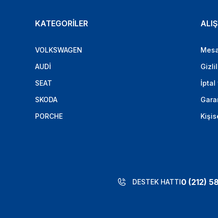
KATEGORİLER
ALIŞ
VOLKSWAGEN
Mesa
AUDİ
Gizli
SEAT
İptal
SKODA
Garan
PORCHE
Kişis
0 (212) 5
DESTEK HATTI