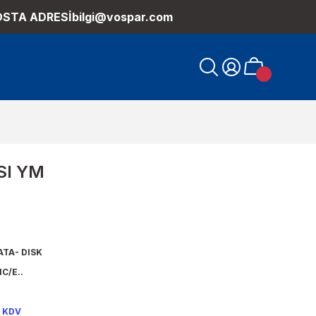
OSTA ADRESİ
bilgi@vospar.com
SI YM
ATA- DISK
1C/E..
+ KDV