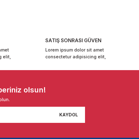
SATIŞ SONRASI GÜVEN
amet
Lorem ipsum dolor sit amet
 elit,
consectetur adipisicing elit,
eriniz olsun!
olun.
KAYDOL