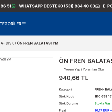
 86 51
WHATSAPP DESTEK
0 (531) 884 40 03
E-P
TEGORİLER
A- DISK
ÖN FREN BALATASI YM
ÖN FREN BALATA
Yorum Yap / Yorumları Oku
940,66 TL
Kategori
FREN- BAL
Stok Kodu
1K0 698 15
Stok Durumu
Stokta Var
Fiyat
16,17 EUR 