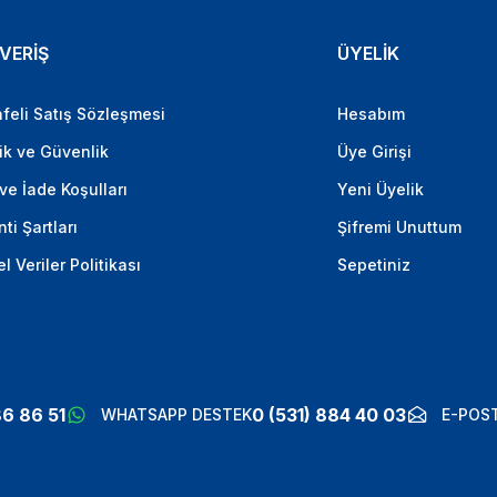
VERİŞ
ÜYELİK
feli Satış Sözleşmesi
Hesabım
lik ve Güvenlik
Üye Girişi
 ve İade Koşulları
Yeni Üyelik
ti Şartları
Şifremi Unuttum
el Veriler Politikası
Sepetiniz
86 86 51
0 (531) 884 40 03
WHATSAPP DESTEK
E-POST