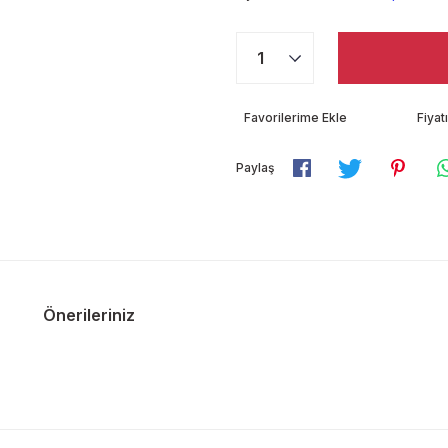
Fiya
Paylaş
Önerileriniz
diğer konularda yetersiz gördüğünüz noktaları öneri formunu kullanarak ta
Bu ürüne ilk yorumu siz yapın!