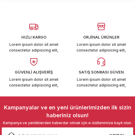
Yorum Yaz
kullanarak tarafımıza iletebilirsiniz.
T6-T7 2011-2019
Görüş ve önerileriniz için teşekkür ederiz.
 PARCA
Ürün resmi kalitesiz, bozuk veya görüntülenemiyor.
Ürün açıklamasında eksik bilgiler bulunuyor.
99
HIZLI KARGO
ORJİNAL ÜRÜNLER
Ürün bilgilerinde hatalar bulunuyor.
Lorem ipsum dolor sit amet
Lorem ipsum dolor sit amet
LASSİC 1996-2001
consectetur adipisicing elit,
consectetur adipisicing elit,
Ürün fiyatı diğer sitelerden daha pahalı.
Bu ürüne benzer farklı alternatifler olmalı.
GÜVENLİ ALIŞVERİŞ
SATIŞ SONRASI GÜVEN
Lorem ipsum dolor sit amet
Lorem ipsum dolor sit amet
consectetur adipisicing elit,
consectetur adipisicing elit,
1997-2004
Gönder
Kampanyalar ve en yeni ürünlerimizden ilk sizin
 2004-2010
haberiniz olsun!
Kampanya ve yeniliklerden haberdar olmak için e-bültenimize kayıt olun.
A 2010-2021