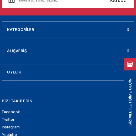
KAYDOL
01
009
KATEGORİLER
21
2000
ALIŞVERİŞ
2005
ÜYELİK
2010
BİZİMLE İLETİŞİME GEÇİN
021
BİZİ TAKİP EDİN
DEK PARCA
Facebook
Twitter
EDEK PARCA
Instagram
Youtube