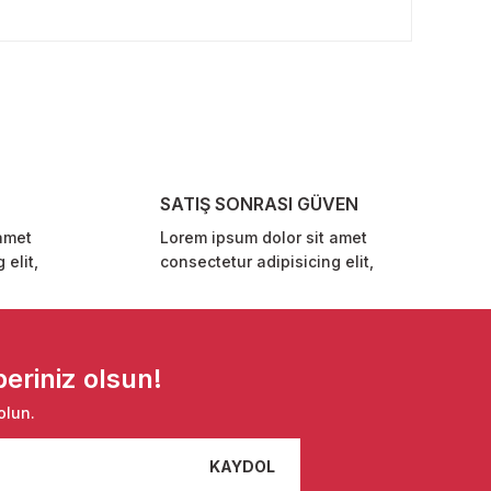
rafımıza iletebilirsiniz.
SATIŞ SONRASI GÜVEN
amet
Lorem ipsum dolor sit amet
 elit,
consectetur adipisicing elit,
eriniz olsun!
olun.
KAYDOL