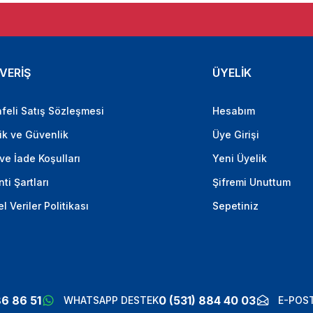
VERİŞ
ÜYELİK
feli Satış Sözleşmesi
Hesabım
lik ve Güvenlik
Üye Girişi
 ve İade Koşulları
Yeni Üyelik
ti Şartları
Şifremi Unuttum
el Veriler Politikası
Sepetiniz
86 86 51
0 (531) 884 40 03
WHATSAPP DESTEK
E-POST