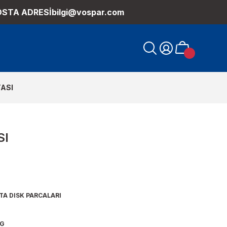
OSTA ADRESİ
bilgi@vospar.com
ASI
SI
TA DISK PARCALARI
1G