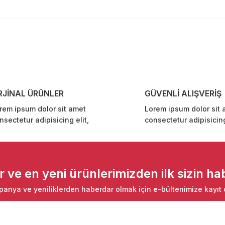
diğer konularda yetersiz gördüğünüz noktaları öneri formunu kullanarak ta
Bu ürüne ilk yorumu siz yapın!
Yorum Yaz
RJİNAL ÜRÜNLER
GÜVENLİ ALIŞVERİŞ
rem ipsum dolor sit amet
Lorem ipsum dolor sit 
nsectetur adipisicing elit,
consectetur adipisicing
Gönder
ve en yeni ürünlerimizden ilk sizin hab
anya ve yeniliklerden haberdar olmak için e-bültenimize kayıt 