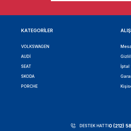
KATEGORİLER
ALIŞ
VOLKSWAGEN
Mesa
AUDİ
Gizli
SEAT
İptal
SKODA
Garan
PORCHE
Kişis
0 (212) 5
DESTEK HATTI