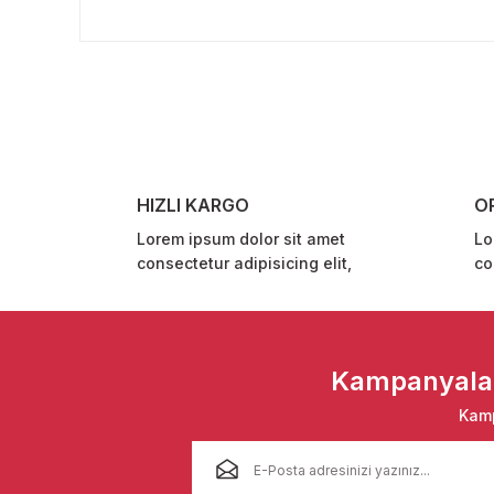
Bu ürünün fiyat bilgisi, resim, ürün açıklamalarında ve 
Görüş ve önerileriniz için teşekkür ederiz.
Ürün resmi kalitesiz, bozuk veya görüntülenemiyor.
Ürün açıklamasında eksik bilgiler bulunuyor.
Ürün bilgilerinde hatalar bulunuyor.
Ürün fiyatı diğer sitelerden daha pahalı.
HIZLI KARGO
O
Bu ürüne benzer farklı alternatifler olmalı.
Lorem ipsum dolor sit amet
Lo
consectetur adipisicing elit,
co
Kampanyalar 
Kamp