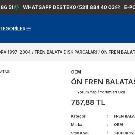
 86 51
WHATSAPP DESTEK
0 (531) 884 40 03
E-P
TEGORİLER
ORA 1997-2004
FREN BALATA DISK PARCALARI
ÖN FREN BALAT
OEM
ÖN FREN BALATA
Yorum Yap / Yorumları Oku
767,88 TL
Kategori
FREN BALA
Marka
OEM
Stok Kodu
1J0698 15