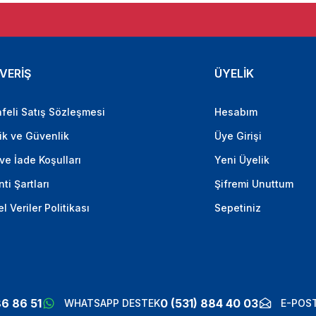
VERİŞ
ÜYELİK
feli Satış Sözleşmesi
Hesabım
lik ve Güvenlik
Üye Girişi
 ve İade Koşulları
Yeni Üyelik
ti Şartları
Şifremi Unuttum
el Veriler Politikası
Sepetiniz
86 86 51
0 (531) 884 40 03
WHATSAPP DESTEK
E-POST