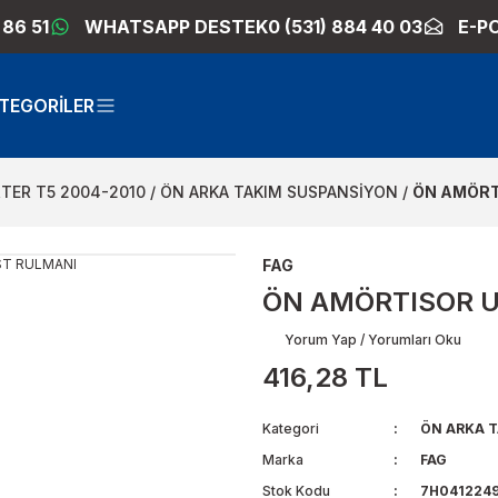
 86 51
WHATSAPP DESTEK
0 (531) 884 40 03
E-P
TEGORİLER
TER T5 2004-2010
ÖN ARKA TAKIM SUSPANSİYON
ÖN AMÖRT
FAG
ÖN AMÖRTISOR 
Yorum Yap / Yorumları Oku
416,28 TL
Kategori
ÖN ARKA 
Marka
FAG
Stok Kodu
7H041224