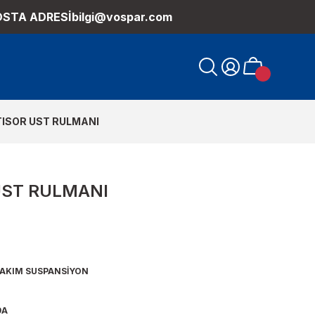
OSTA ADRESİ
bilgi@vospar.com
ISOR UST RULMANI
UST RULMANI
TAKIM SUSPANSİYON
9A