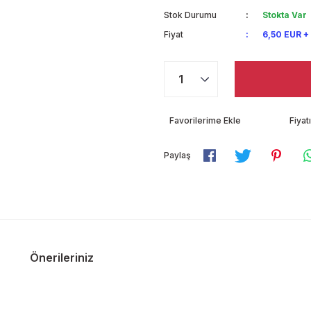
Stok Durumu
Stokta Var
Fiyat
6,50 EUR +
Fiya
Paylaş
Önerileriniz