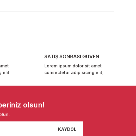
rafımıza iletebilirsiniz.
SATIŞ SONRASI GÜVEN
amet
Lorem ipsum dolor sit amet
 elit,
consectetur adipisicing elit,
eriniz olsun!
olun.
KAYDOL