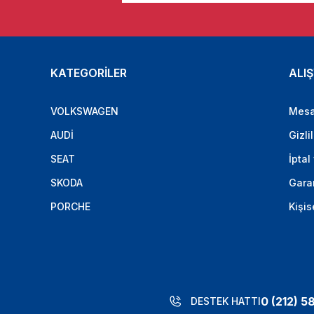
KATEGORİLER
ALIŞ
VOLKSWAGEN
Mesa
AUDİ
Gizli
SEAT
İptal
SKODA
Garan
PORCHE
Kişis
0 (212) 5
DESTEK HATTI