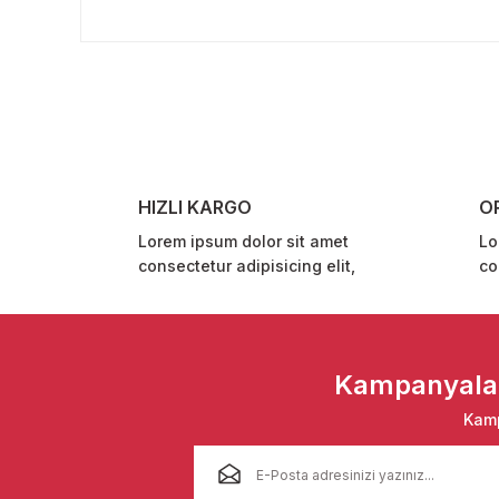
Bu ürünün fiyat bilgisi, resim, ürün açıklamalarında ve 
Görüş ve önerileriniz için teşekkür ederiz.
Ürün resmi kalitesiz, bozuk veya görüntülenemiyor.
Ürün açıklamasında eksik bilgiler bulunuyor.
Ürün bilgilerinde hatalar bulunuyor.
Ürün fiyatı diğer sitelerden daha pahalı.
HIZLI KARGO
O
Bu ürüne benzer farklı alternatifler olmalı.
Lorem ipsum dolor sit amet
Lo
consectetur adipisicing elit,
co
Kampanyalar 
Kamp