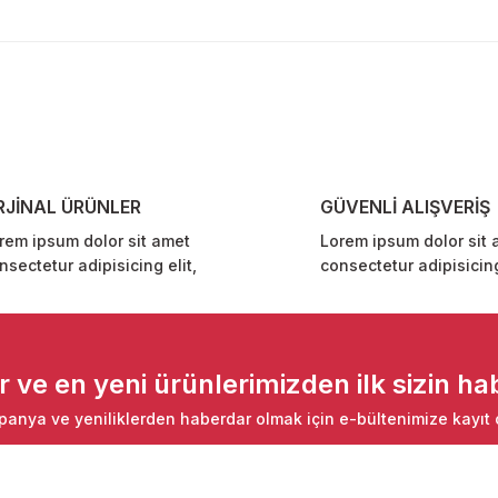
diğer konularda yetersiz gördüğünüz noktaları öneri formunu kullanarak ta
Bu ürüne ilk yorumu siz yapın!
Yorum Yaz
RJİNAL ÜRÜNLER
GÜVENLİ ALIŞVERİŞ
rem ipsum dolor sit amet
Lorem ipsum dolor sit 
nsectetur adipisicing elit,
consectetur adipisicing
Gönder
ve en yeni ürünlerimizden ilk sizin hab
anya ve yeniliklerden haberdar olmak için e-bültenimize kayıt 