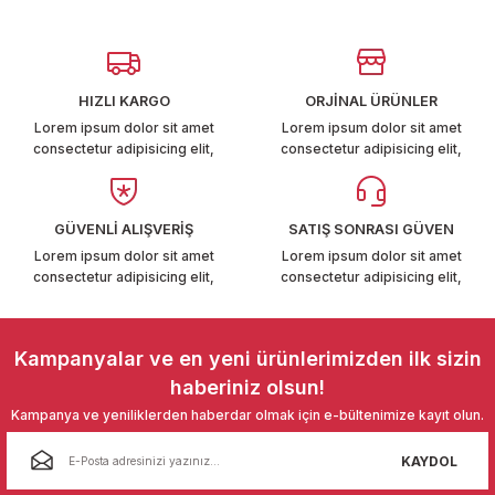
Görüş ve önerileriniz için teşekkür ederiz.
T6-T7 2011-2019
Ürün resmi kalitesiz, bozuk veya görüntülenemiyor.
 PARCA
Ürün açıklamasında eksik bilgiler bulunuyor.
HIZLI KARGO
ORJİNAL ÜRÜNLER
Ürün bilgilerinde hatalar bulunuyor.
99
Lorem ipsum dolor sit amet
Lorem ipsum dolor sit amet
consectetur adipisicing elit,
consectetur adipisicing elit,
Ürün fiyatı diğer sitelerden daha pahalı.
LASSİC 1996-2001
Bu ürüne benzer farklı alternatifler olmalı.
GÜVENLİ ALIŞVERİŞ
SATIŞ SONRASI GÜVEN
Lorem ipsum dolor sit amet
Lorem ipsum dolor sit amet
consectetur adipisicing elit,
consectetur adipisicing elit,
Gönder
1997-2004
Kampanyalar ve en yeni ürünlerimizden ilk sizin
haberiniz olsun!
 2004-2010
Kampanya ve yeniliklerden haberdar olmak için e-bültenimize kayıt olun.
A 2010-2021
KAYDOL