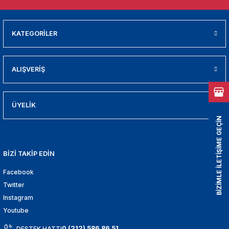
01
009
KATEGORİLER
21
ALIŞVERİŞ
2000
2005
ÜYELİK
BİZİMLE İLETİŞİME GEÇİN
2010
BİZİ TAKİP EDİN
021
Facebook
DEK PARCA
Twitter
Instagram
EDEK PARCA
Youtube
0 (212) 586 86 51
DESTEK HATTI