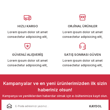
T6-T7 2011-2019
Görüş ve önerileriniz için teşekkür ederiz.
 PARCA
Ürün resmi kalitesiz, bozuk veya görüntülenemiyor.
Ürün açıklamasında eksik bilgiler bulunuyor.
HIZLI KARGO
ORJİNAL ÜRÜNLER
99
Ürün bilgilerinde hatalar bulunuyor.
Lorem ipsum dolor sit amet
Lorem ipsum dolor sit amet
consectetur adipisicing elit,
consectetur adipisicing elit,
Ürün fiyatı diğer sitelerden daha pahalı.
LASSİC 1996-2001
Bu ürüne benzer farklı alternatifler olmalı.
GÜVENLİ ALIŞVERİŞ
SATIŞ SONRASI GÜVEN
Lorem ipsum dolor sit amet
Lorem ipsum dolor sit amet
consectetur adipisicing elit,
consectetur adipisicing elit,
1997-2004
Gönder
Kampanyalar ve en yeni ürünlerimizden ilk sizin
 2004-2010
haberiniz olsun!
Kampanya ve yeniliklerden haberdar olmak için e-bültenimize kayıt olun.
A 2010-2021
KAYDOL