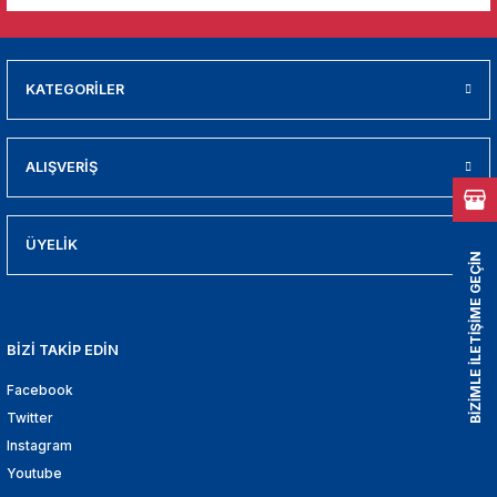
01
009
KATEGORİLER
21
ALIŞVERİŞ
2000
2005
ÜYELİK
BİZİMLE İLETİŞİME GEÇİN
2010
021
BİZİ TAKİP EDİN
Facebook
DEK PARCA
Twitter
EDEK PARCA
Instagram
Youtube