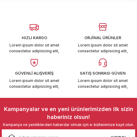
Yorum Yaz
kullanarak tarafımıza iletebilirsiniz.
T6-T7 2011-2019
Görüş ve önerileriniz için teşekkür ederiz.
 PARCA
Ürün resmi kalitesiz, bozuk veya görüntülenemiyor.
Ürün açıklamasında eksik bilgiler bulunuyor.
99
HIZLI KARGO
ORJİNAL ÜRÜNLER
Ürün bilgilerinde hatalar bulunuyor.
Lorem ipsum dolor sit amet
Lorem ipsum dolor sit amet
LASSİC 1996-2001
consectetur adipisicing elit,
consectetur adipisicing elit,
Ürün fiyatı diğer sitelerden daha pahalı.
Bu ürüne benzer farklı alternatifler olmalı.
GÜVENLİ ALIŞVERİŞ
SATIŞ SONRASI GÜVEN
Lorem ipsum dolor sit amet
Lorem ipsum dolor sit amet
consectetur adipisicing elit,
consectetur adipisicing elit,
1997-2004
Gönder
Kampanyalar ve en yeni ürünlerimizden ilk sizin
 2004-2010
haberiniz olsun!
Kampanya ve yeniliklerden haberdar olmak için e-bültenimize kayıt olun.
A 2010-2021