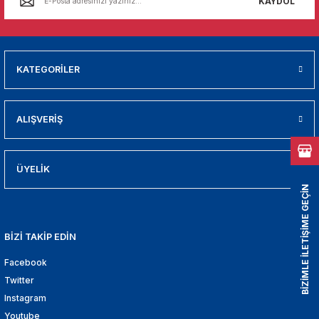
KAYDOL
01
009
KATEGORİLER
21
2000
ALIŞVERİŞ
2005
ÜYELİK
2010
BİZİMLE İLETİŞİME GEÇİN
021
BİZİ TAKİP EDİN
DEK PARCA
Facebook
Twitter
EDEK PARCA
Instagram
Youtube