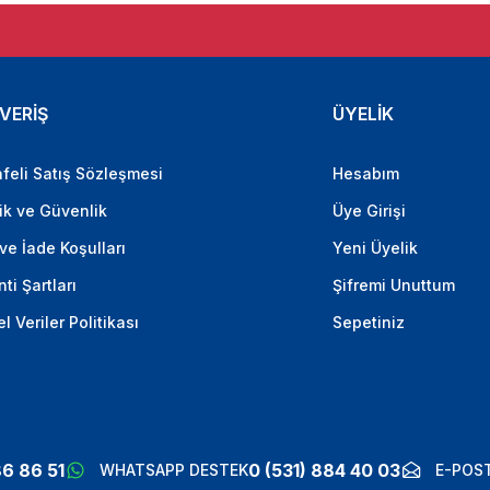
VERİŞ
ÜYELİK
feli Satış Sözleşmesi
Hesabım
lik ve Güvenlik
Üye Girişi
 ve İade Koşulları
Yeni Üyelik
ti Şartları
Şifremi Unuttum
el Veriler Politikası
Sepetiniz
86 86 51
0 (531) 884 40 03
WHATSAPP DESTEK
E-POST