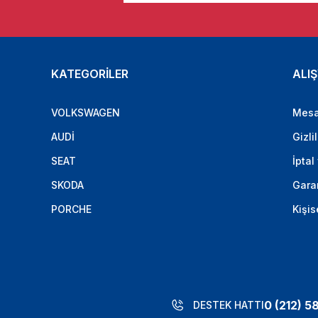
KATEGORİLER
ALIŞ
VOLKSWAGEN
Mesa
AUDİ
Gizli
SEAT
İptal
SKODA
Garan
PORCHE
Kişis
0 (212) 5
DESTEK HATTI