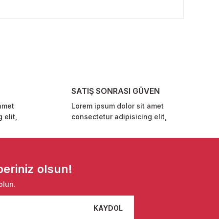
rafımıza iletebilirsiniz.
SATIŞ SONRASI GÜVEN
amet
Lorem ipsum dolor sit amet
 elit,
consectetur adipisicing elit,
eriniz olsun!
olun.
KAYDOL