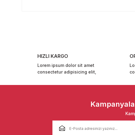
Bu ürünün fiyat bilgisi, resim, ürün açıklamalarında ve 
Görüş ve önerileriniz için teşekkür ederiz.
Ürün resmi kalitesiz, bozuk veya görüntülenemiyor.
Ürün açıklamasında eksik bilgiler bulunuyor.
Ürün bilgilerinde hatalar bulunuyor.
Ürün fiyatı diğer sitelerden daha pahalı.
HIZLI KARGO
O
Bu ürüne benzer farklı alternatifler olmalı.
Lorem ipsum dolor sit amet
Lo
consectetur adipisicing elit,
co
Kampanyalar 
Kamp