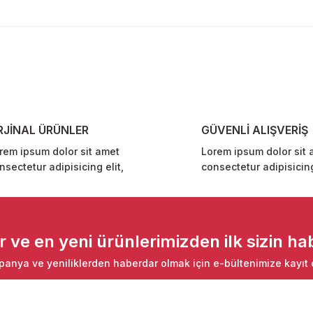
diğer konularda yetersiz gördüğünüz noktaları öneri formunu kullanarak ta
Bu ürüne ilk yorumu siz yapın!
Yorum Yaz
RJİNAL ÜRÜNLER
GÜVENLİ ALIŞVERİŞ
rem ipsum dolor sit amet
Lorem ipsum dolor sit 
nsectetur adipisicing elit,
consectetur adipisicing
Gönder
ve en yeni ürünlerimizden ilk sizin hab
anya ve yeniliklerden haberdar olmak için e-bültenimize kayıt 